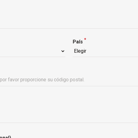
*
País
onal)