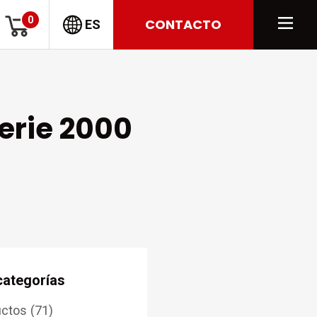
0
CONTACTO
ES
serie 2000
categorías
uctos
(71)