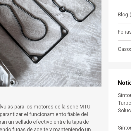
Blog
Feria
Casos
Noti
Sínto
Turbo
álvulas para los motores de la serie MTU
Soluc
arantizar el funcionamiento fiable del
an un sellado efectivo entre la tapa de
Sínto
niendo fugas de aceite y manteniendo un