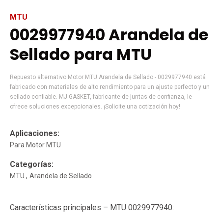
MTU
0029977940 Arandela de
Sellado para MTU
Repuesto alternativo Motor MTU Arandela de Sellado - 0029977940 está
fabricado con materiales de alto rendimiento para un ajuste perfecto y un
sellado confiable. MJ GASKET, fabricante de juntas de confianza, le
ofrece soluciones excepcionales. ¡Solicite una cotización hoy!
Aplicaciones:
Para Motor MTU
Categorías:
MTU
Arandela de Sellado
Características principales – MTU 0029977940: