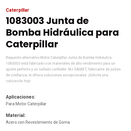
Caterpillar
1083003 Junta de
Bomba Hidráulica para
Caterpillar
Repuesto alternativo Motor Caterpillar Junta de Bomba Hidráulica -
1083003 está fabricado con materiales de alto rendimiento para un
ajuste perfecto y un sellado confiable. MJ GASKET, fabricante de juntas
de confianza, le ofrece soluciones excepcionales. ¡Solicite una
cotización hoy!
Aplicaciones:
Para Motor Caterpillar
Material:
Acero con Revestimiento de Goma