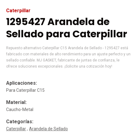
Caterpillar
1295427 Arandela de
Sellado para Caterpillar
Repuesto alternativo Caterpillar C15 Arandela de Sellado - 1295427 está
fabricado con materiales de alto rendimiento para un ajuste perfecto y un
sellado confiable. MJ GASKET, fabricante de juntas de confianza, le
ofrece soluciones excepcionales. ¡Solicite una cotización hoy!
Aplicaciones:
Para Caterpillar C15
Material:
Caucho-Metal
Categorías:
Caterpillar
Arandela de Sellado