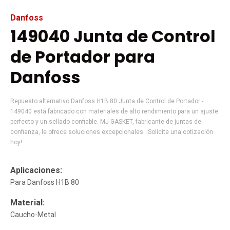
Danfoss
149040 Junta de Control
de Portador para
Danfoss
Repuesto alternativo Danfoss H1B 80 Junta de Control de Portador -
149040 está fabricado con materiales de alto rendimiento para un ajuste
perfecto y un sellado confiable. MJ GASKET, fabricante de juntas de
confianza, le ofrece soluciones excepcionales. ¡Solicite una cotización
hoy!
Aplicaciones:
Para Danfoss H1B 80
Material:
Caucho-Metal