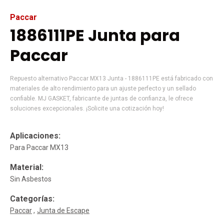
Paccar
1886111PE Junta para
Paccar
Repuesto alternativo Paccar MX13 Junta - 1886111PE está fabricado con
materiales de alto rendimiento para un ajuste perfecto y un sellado
confiable. MJ GASKET, fabricante de juntas de confianza, le ofrece
soluciones excepcionales. ¡Solicite una cotización hoy!
Aplicaciones:
Para Paccar MX13
Material:
Sin Asbestos
Categorías:
Paccar
Junta de Escape