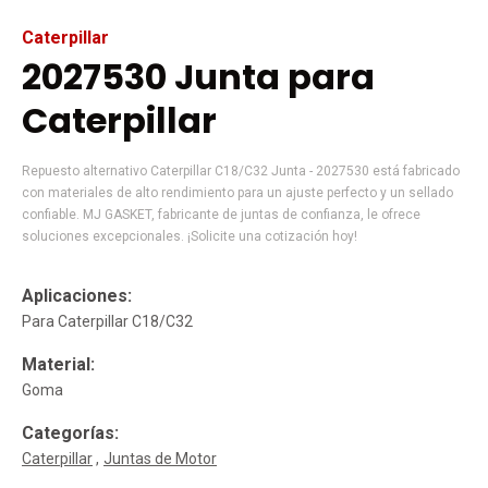
Caterpillar
2027530 Junta para
Caterpillar
Repuesto alternativo Caterpillar C18/C32 Junta - 2027530 está fabricado
con materiales de alto rendimiento para un ajuste perfecto y un sellado
confiable. MJ GASKET, fabricante de juntas de confianza, le ofrece
soluciones excepcionales. ¡Solicite una cotización hoy!
Aplicaciones:
Para Caterpillar C18/C32
Material:
Goma
Categorías:
Caterpillar
Juntas de Motor