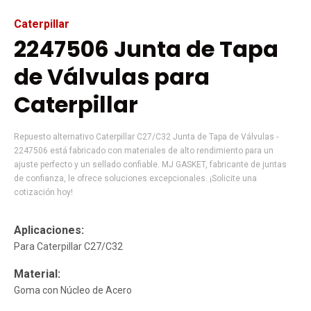
Caterpillar
2247506 Junta de Tapa
de Válvulas para
Caterpillar
Repuesto alternativo Caterpillar C27/C32 Junta de Tapa de Válvulas -
2247506 está fabricado con materiales de alto rendimiento para un
ajuste perfecto y un sellado confiable. MJ GASKET, fabricante de juntas
de confianza, le ofrece soluciones excepcionales. ¡Solicite una
cotización hoy!
Aplicaciones:
Para Caterpillar C27/C32
Material:
Goma con Núcleo de Acero