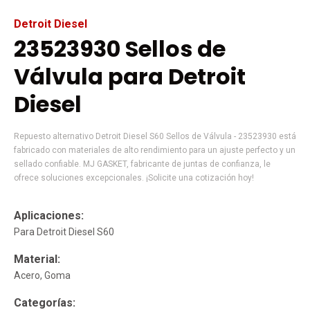
Detroit Diesel
23523930 Sellos de
Válvula para Detroit
Diesel
Repuesto alternativo Detroit Diesel S60 Sellos de Válvula - 23523930 está
fabricado con materiales de alto rendimiento para un ajuste perfecto y un
sellado confiable. MJ GASKET, fabricante de juntas de confianza, le
ofrece soluciones excepcionales. ¡Solicite una cotización hoy!
Aplicaciones:
Para Detroit Diesel S60
Material:
Acero, Goma
Categorías: