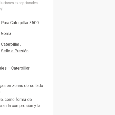
oluciones excepcionales.
oy!
Para Caterpillar 3500
Goma
Caterpillar
Sello a Presión
ales – Caterpillar
ugas en zonas de sellado
s
de, como forma de
oran la compresión y la