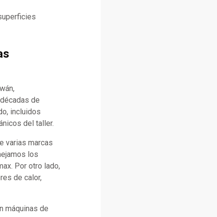
superficies
as
iwán,
n décadas de
o, incluidos
icos del taller.
e varias marcas
anejamos los
x. Por otro lado,
es de calor,
con máquinas de