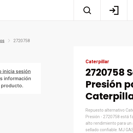
tos
2720758
Caterpillar
2720758 S
o inicia sesión
s información
Presión p
l producto.
Caterpill
Repuesto alternativo Cate
Presión - 2720758 está f
alto rendimiento para un 
sellado confiable. MJ GAS