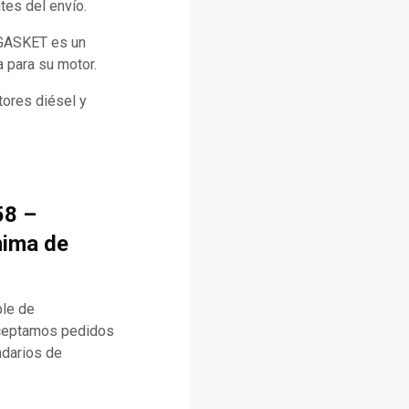
tes del envío.
 GASKET es un
a para su motor.
ores diésel y
58 –
nima de
ble de
 aceptamos pedidos
ndarios de