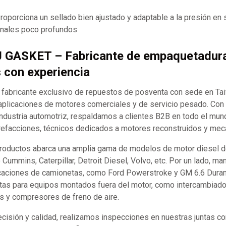
oporciona un sellado bien ajustado y adaptable a la presión en 
canales poco profundos
J GASKET – Fabricante de empaquetadur
s con experiencia
abricante exclusivo de repuestos de posventa con sede en Ta
aplicaciones de motores comerciales y de servicio pesado. Co
industria automotriz, respaldamos a clientes B2B en todo el mund
refacciones, técnicos dedicados a motores reconstruidos y mecán
productos abarca una amplia gama de modelos de motor diesel d
ummins, Caterpillar, Detroit Diesel, Volvo, etc. Por un lado, m
caciones de camionetas, como Ford Powerstroke y GM 6.6 Durama
tas para equipos montados fuera del motor, como intercambiador
s y compresores de freno de aire.
recisión y calidad, realizamos inspecciones en nuestras juntas 