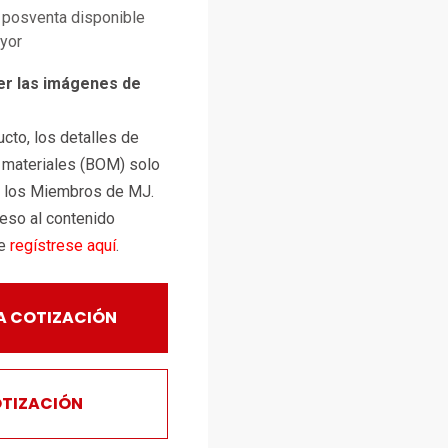
posventa disponible
ayor
er las imágenes de
cto, los detalles de
e materiales (BOM) solo
a los Miembros de MJ.
ceso al contenido
te
regístrese aquí
.
A COTIZACIÓN
OTIZACIÓN