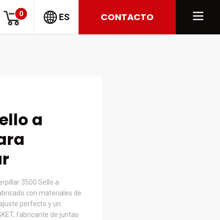
0
CONTACTO
ES
ello a
ara
ar
rpillar 3500 Sello a
abricado con materiales de
ajuste perfecto y un
KET, fabricante de juntas