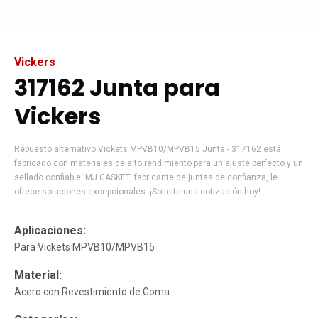
Vickers
317162 Junta para
Vickers
Repuesto alternativo Vickets MPVB10/MPVB15 Junta - 317162 está
fabricado con materiales de alto rendimiento para un ajuste perfecto y un
sellado confiable. MJ GASKET, fabricante de juntas de confianza, le
ofrece soluciones excepcionales. ¡Solicite una cotización hoy!
Aplicaciones:
Para Vickets MPVB10/MPVB15
Material:
Acero con Revestimiento de Goma