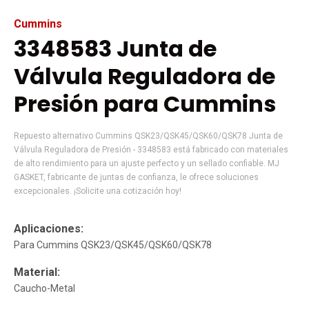
Cummins
3348583 Junta de
Válvula Reguladora de
Presión para Cummins
Repuesto alternativo Cummins QSK23/QSK45/QSK60/QSK78 Junta de
Válvula Reguladora de Presión - 3348583 está fabricado con materiales
de alto rendimiento para un ajuste perfecto y un sellado confiable. MJ
GASKET, fabricante de juntas de confianza, le ofrece soluciones
excepcionales. ¡Solicite una cotización hoy!
Aplicaciones:
Para Cummins QSK23/QSK45/QSK60/QSK78
Material:
Caucho-Metal