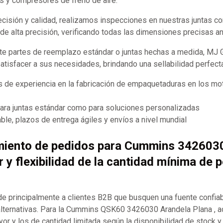
s y compresores de freno de aire.
recisión y calidad, realizamos inspecciones en nuestras juntas 
e alta precisión, verificando todas las dimensiones precisas an
te partes de reemplazo estándar o juntas hechas a medida, MJ
satisfacer a sus necesidades, brindando una sellabilidad perfect
 de experiencia en la fabricación de empaquetaduras en los mot
para juntas estándar como para soluciones personalizadas
ble, plazos de entrega ágiles y envíos a nivel mundial
miento de pedidos para Cummins 342603
r y flexibilidad de la cantidad mínima de 
 principalmente a clientes B2B que busquen una fuente confia
lternativas. Para la Cummins QSK60 3426030 Arandela Plana , 
or y los de cantidad limitada según la disponibilidad de stock y