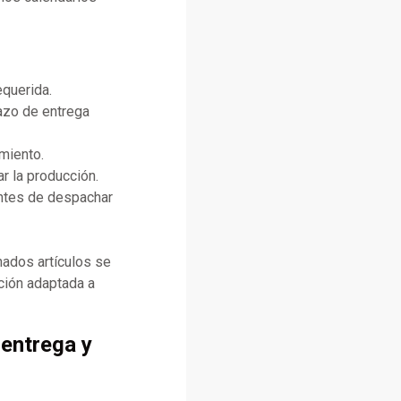
equerida.
lazo de entrega
miento.
r la producción.
antes de despachar
ados artículos se
ción adaptada a
 entrega y