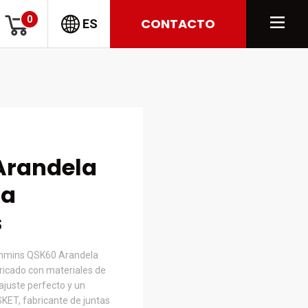
0
CONTACTO
ES
Arandela
ra
s
ummins QSK60 Arandela
ricado con materiales de
ajuste perfecto y un
KET, fabricante de juntas