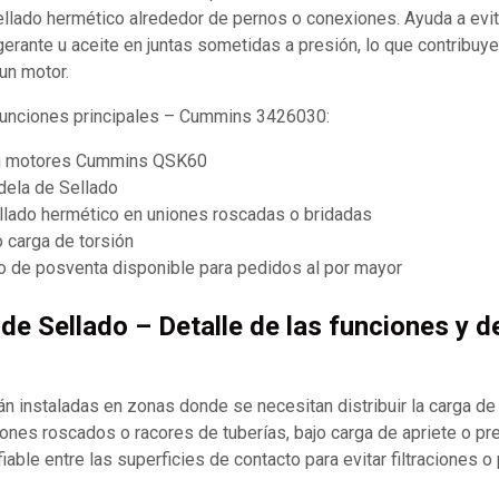
ellado hermético alrededor de pernos o conexiones. Ayuda a evit
gerante u aceite en juntas sometidas a presión, lo que contribuye 
un motor.
 funciones principales – Cummins 3426030:
n motores Cummins QSK60
dela de Sellado
llado hermético en uniones roscadas o bridadas
o carga de torsión
 de posventa disponible para pedidos al por mayor
 de Sellado – Detalle de las funciones y d
án instaladas en zonas donde se necesitan distribuir la carga d
apones roscados o racores de tuberías, bajo carga de apriete o pre
iable entre las superficies de contacto para evitar filtraciones o