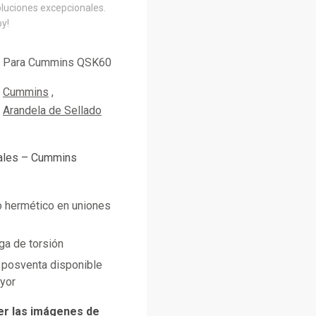
oluciones excepcionales.
oy!
Para Cummins QSK60
Cummins
Arandela de Sellado
pales – Cummins
o hermético en uniones
rga de torsión
posventa disponible
ayor
er las imágenes de