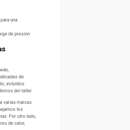
 para una
arga de presión
as
iwán,
n décadas de
o, incluidos
icos del taller.
e varias marcas
anejamos los
x. Por otro lado,
es de calor,