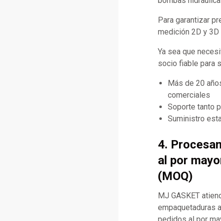
bombas hidráulica
Para garantizar p
medición 2D y 3D d
Ya sea que necesi
socio fiable para 
Más de 20 años
comerciales
Soporte tanto 
Suministro esta
4. Procesa
al por mayo
(MOQ)
MJ GASKET atiende
empaquetaduras a
pedidos al por may