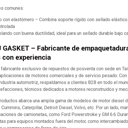
les comunes:
o con elastómero – Combina soporte rígido con sellado elástico
trolada
lando con buena ductilidad, ideal para un sellado durable bajo c
J GASKET – Fabricante de empaquetadur
s con experiencia
abricante exclusivo de repuestos de posventa con sede en Ta
aplicaciones de motores comerciales y de servicio pesado. Co
industria automotriz, respaldamos a clientes B2B en todo el mund
refacciones, técnicos dedicados a motores reconstruidos y mecán
productos abarca una amplia gama de modelos de motor diesel d
ummins, Caterpillar, Detroit Diesel, Volvo, etc. Por un lado, m
caciones de camionetas, como Ford Powerstroke y GM 6.6 Durama
tas para equipos montados fuera del motor, como intercambiador