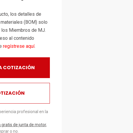
cto, los detalles de
e materiales (BOM) solo
a los Miembros de MJ.
ceso al contenido
te
regístrese aquí
.
A COTIZACIÓN
OTIZACIÓN
eriencia profesional en la
gratis de junta de motor
,
prar o no.