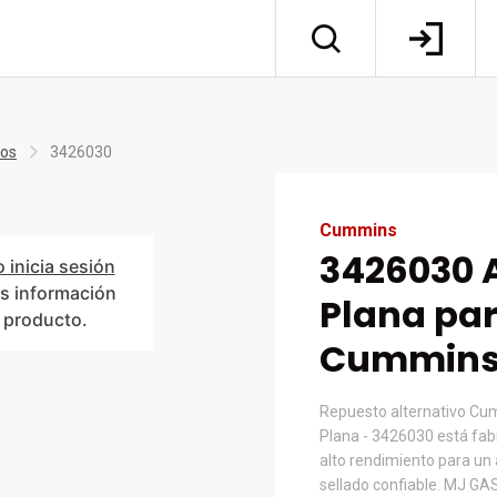
tos
3426030
Cummins
3426030 
o inicia sesión
s información
Plana pa
l producto.
Cummin
Repuesto alternativo C
Plana - 3426030 está fab
alto rendimiento para un 
sellado confiable. MJ GAS