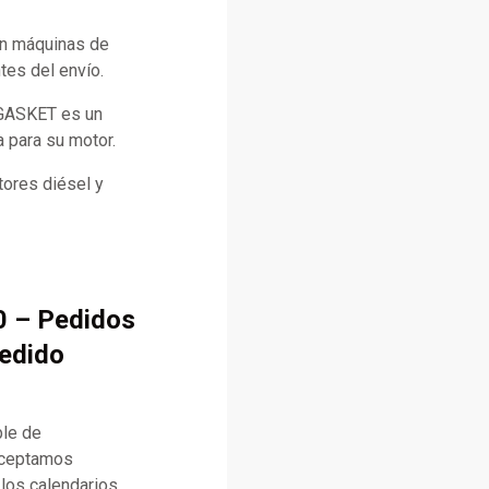
con máquinas de
tes del envío.
 GASKET es un
a para su motor.
ores diésel y
0 – Pedidos
pedido
ble de
aceptamos
 los calendarios