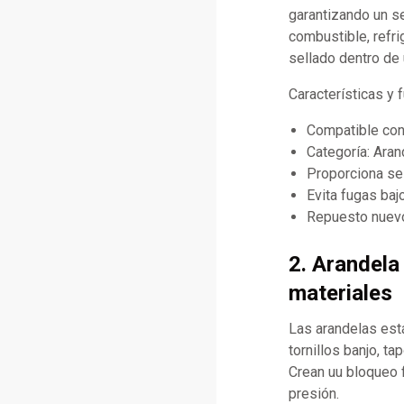
garantizando un s
combustible, refri
sellado dentro de 
Características y
Compatible co
Categoría: Aran
Proporciona se
Evita fugas baj
Repuesto nuevo
2. Arandela
materiales
Las arandelas est
tornillos banjo, t
Crean uu bloqueo f
presión.