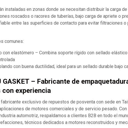
án instaladas en zonas donde se necesitan distribuir la carga d
apones roscados o racores de tuberías, bajo carga de apriete o pre
iable entre las superficies de contacto para evitar filtraciones o
les comunes:
o con elastómero – Combina soporte rígido con sellado elástico
trolada
lando con buena ductilidad, ideal para un sellado durable bajo c
J GASKET – Fabricante de empaquetadur
s con experiencia
abricante exclusivo de repuestos de posventa con sede en Ta
aplicaciones de motores comerciales y de servicio pesado. Co
industria automotriz, respaldamos a clientes B2B en todo el mund
refacciones, técnicos dedicados a motores reconstruidos y mecán