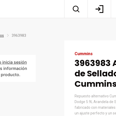
tos
3963983
Cummins
3963983 
o inicia sesión
s información
de Sellad
l producto.
Cummin
Repuesto alternativo C
Dodge 5.9L Arandela de S
fabricado con materiales
un ajuste perfecto y un s