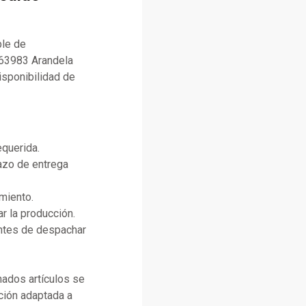
ble de
963983 Arandela
isponibilidad de
equerida.
lazo de entrega
miento.
r la producción.
antes de despachar
ados artículos se
ción adaptada a