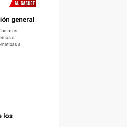
ión general
 Cummins
ernos o
sometidas a
e los