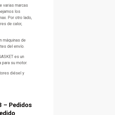
e varias marcas
anejamos los
x. Por otro lado,
es de calor,
con máquinas de
tes del envío.
 GASKET es un
a para su motor.
ores diésel y
3 – Pedidos
pedido