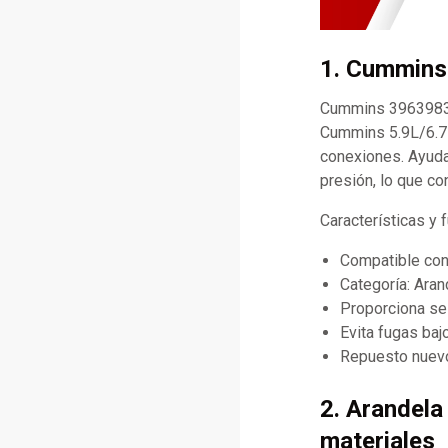
1. Cummins 
Cummins 3963983 
Cummins 5.9L/6.7L
conexiones. Ayuda 
presión, lo que con
Características y
Compatible co
Categoría: Aran
Proporciona se
Evita fugas baj
Repuesto nuevo
2. Arandela
materiales