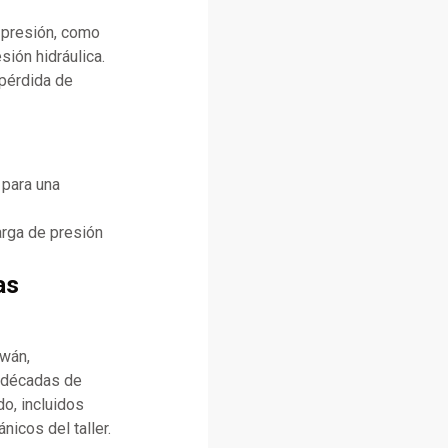
e presión, como
sión hidráulica.
 pérdida de
 para una
arga de presión
as
iwán,
n décadas de
o, incluidos
icos del taller.