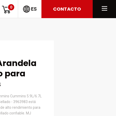
0
CONTACTO
ES
Arandela
o para
s
ummins Cummins 5.9L/6.7L
ellado - 3963983 está
 de alto rendimiento para
ellado confiable. MJ