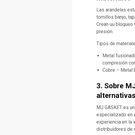
Las arandelas est
tornillos banjo, t
Crean uu bloqueo f
presión.
Tipos de materia
Metal fusionad
compresión con
Cobre – Metal b
3. Sobre M
alternativa
MJ GASKET es un f
especializado en 
experiencia en la 
distribuidores de 