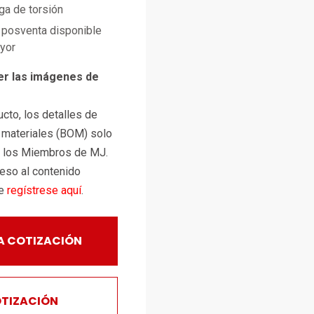
rga de torsión
posventa disponible
ayor
er las imágenes de
cto, los detalles de
e materiales (BOM) solo
a los Miembros de MJ.
ceso al contenido
te
regístrese aquí
.
A COTIZACIÓN
OTIZACIÓN