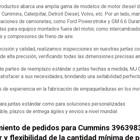
productos abarca una amplia gama de modelos de motor diesel d
ummins, Caterpillar, Detroit Diesel, Volvo, etc. Por un lado, m
caciones de camionetas, como Ford Powerstroke y GM 6.6 Durama
tas para equipos montados fuera del motor, como intercambiador
s y compresores de freno de aire.
recisión y calidad, realizamos inspecciones en nuestras juntas 
e alta precisión, verificando todas las dimensiones precisas an
te partes de reemplazo estándar o juntas hechas a medida, MJ
satisfacer a sus necesidades, brindando una sellabilidad perfect
 de experiencia en la fabricación de empaquetaduras en los mot
para juntas estándar como para soluciones personalizadas
ble, plazos de entrega ágiles y envíos a nivel mundial
miento de pedidos para Cummins 396398
r y flexibilidad de la cantidad mínima de 