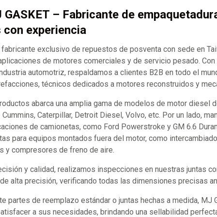
J GASKET – Fabricante de empaquetadur
s con experiencia
abricante exclusivo de repuestos de posventa con sede en Ta
aplicaciones de motores comerciales y de servicio pesado. Co
industria automotriz, respaldamos a clientes B2B en todo el mund
refacciones, técnicos dedicados a motores reconstruidos y mecán
productos abarca una amplia gama de modelos de motor diesel d
ummins, Caterpillar, Detroit Diesel, Volvo, etc. Por un lado, m
caciones de camionetas, como Ford Powerstroke y GM 6.6 Durama
tas para equipos montados fuera del motor, como intercambiador
s y compresores de freno de aire.
recisión y calidad, realizamos inspecciones en nuestras juntas 
e alta precisión, verificando todas las dimensiones precisas an
te partes de reemplazo estándar o juntas hechas a medida, MJ
satisfacer a sus necesidades, brindando una sellabilidad perfect