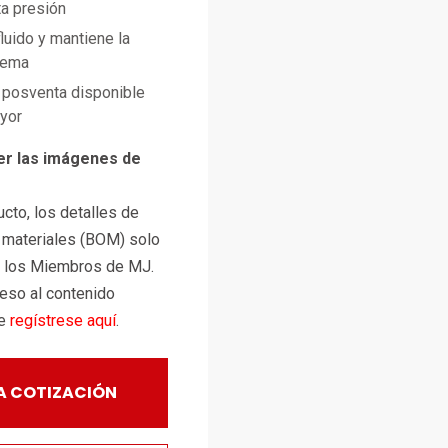
ta presión
luido y mantiene la
tema
posventa disponible
ayor
er las imágenes de
cto, los detalles de
e materiales (BOM) solo
a los Miembros de MJ.
ceso al contenido
te
regístrese aquí
.
A COTIZACIÓN