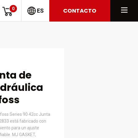
0
CONTACTO
ES
nta de
dráulica
foss
foss Series 90 42cc Junta
2833 está fabricado con
iento para un ajuste
nfiable. MJ GASKET,