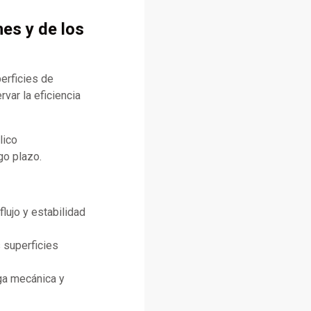
nes y de los
erficies de
var la eficiencia
lico
go plazo.
lujo y estabilidad
 superficies
ga mecánica y