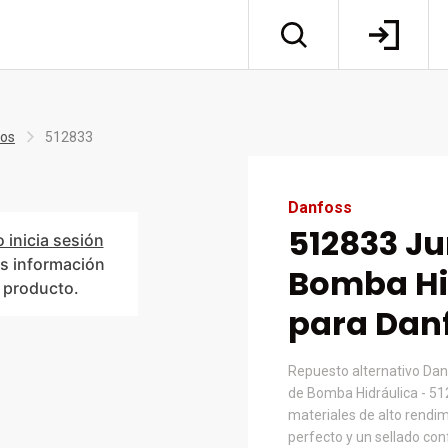
tos
512833
Danfoss
512833 Ju
o inicia sesión
s información
Bomba Hi
l producto.
para Dan
Repuesto alternativo Dan
de Bomba Hidráulica - 51
materiales de alto rendim
perfecto y un sellado co