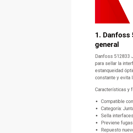
1. Danfoss 
general
Danfoss 512833 Ju
para sellar la int
estanqueidad óptim
constante y evita 
Características y
Compatible con
Categoría: Jun
Sella interface
Previene fugas 
Repuesto nuevo