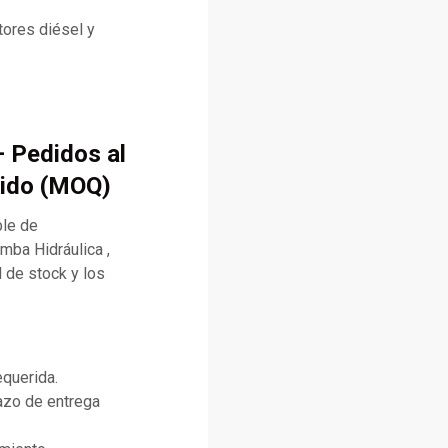
ores diésel y
 Pedidos al
edido (MOQ)
ble de
mba Hidráulica ,
 de stock y los
equerida.
lazo de entrega