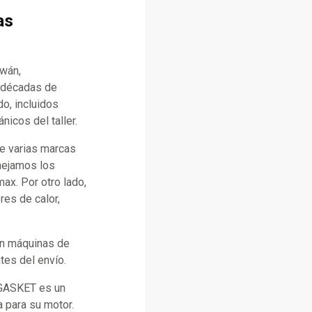
as
iwán,
n décadas de
o, incluidos
icos del taller.
e varias marcas
anejamos los
x. Por otro lado,
es de calor,
con máquinas de
tes del envío.
 GASKET es un
a para su motor.