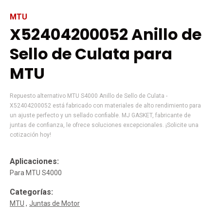
MTU
X52404200052 Anillo de
Sello de Culata para
MTU
Repuesto alternativo MTU S4000 Anillo de Sello de Culata -
X52404200052 está fabricado con materiales de alto rendimiento para
un ajuste perfecto y un sellado confiable. MJ GASKET, fabricante de
juntas de confianza, le ofrece soluciones excepcionales. ¡Solicite una
cotización hoy!
Aplicaciones:
Para MTU S4000
Categorías:
MTU
Juntas de Motor