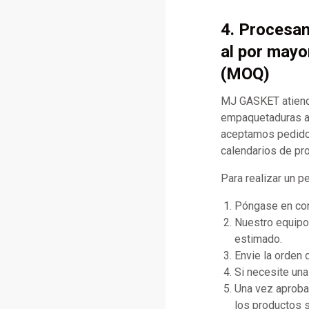
4. Procesa
al por mayo
(MOQ)
MJ GASKET atiende
empaquetaduras al
aceptamos pedidos 
calendarios de pr
Para realizar un p
Póngase en cont
Nuestro equipo 
estimado.
Envie la orden
Si necesite una
Una vez aprobad
los productos s