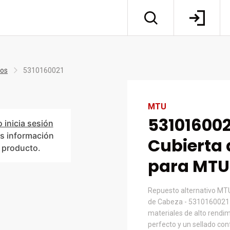
tos
5310160021
MTU
531016002
o inicia sesión
s información
Cubierta
l producto.
para MTU
Repuesto alternativo MTU
de Cabeza - 5310160021 
materiales de alto rendim
perfecto y un sellado co