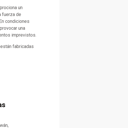
rprociona un
a fuerza de
 En condiciones
 provocar una
entos imprevistos.
a están fabricadas
as
iwán,