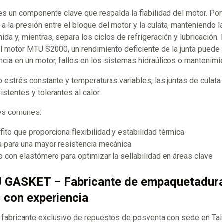
 es un componente clave que respalda la fiabilidad del motor. Po
 a la presión entre el bloque del motor y la culata, manteniendo l
da y, mientras, separa los ciclos de refrigeración y lubricación.
l motor MTU S2000, un rendimiento deficiente de la junta puede
cia en un motor, fallos en los sistemas hidraúlicos o mantenimi
o estrés constante y temperaturas variables, las juntas de culat
istentes y tolerantes al calor.
les comunes:
ito que proporciona flexibilidad y estabilidad térmica
a para una mayor resistencia mecánica
 con elastómero para optimizar la sellabilidad en áreas clave
J GASKET – Fabricante de empaquetadur
s con experiencia
abricante exclusivo de repuestos de posventa con sede en Ta