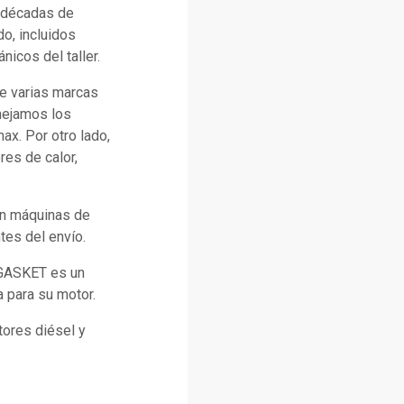
n décadas de
o, incluidos
icos del taller.
e varias marcas
anejamos los
x. Por otro lado,
es de calor,
con máquinas de
tes del envío.
 GASKET es un
a para su motor.
ores diésel y