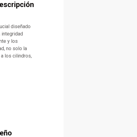
escripción
ucial diseñado
 integridad
nte y los
ad, no solo la
a los cilindros,
seño