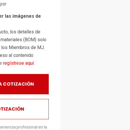
ayor
er las imágenes de
cto, los detalles de
e materiales (BOM) solo
a los Miembros de MJ.
ceso al contenido
te
regístrese aquí
.
A COTIZACIÓN
OTIZACIÓN
eriencia profesional en la