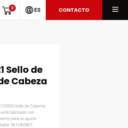
0
CONTACTO
ES
1 Sello de
 de Cabeza
 S2000 Sello de Cubierta
está fabricado con
iento para un ajuste
nfiable. MJ GASKET,