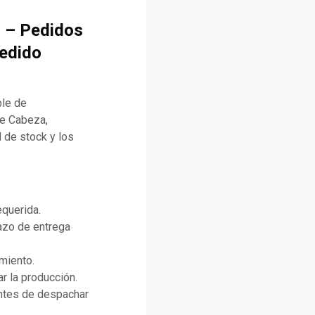
 – Pedidos
pedido
ble de
de Cabeza,
 de stock y los
equerida.
lazo de entrega
miento.
r la producción.
antes de despachar