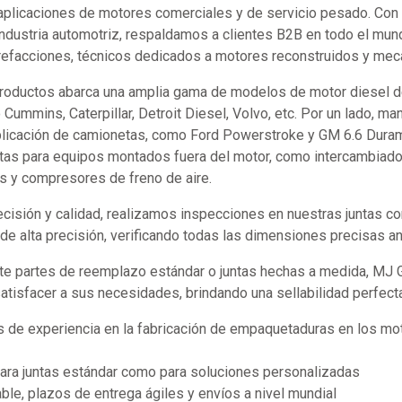
aplicaciones de motores comerciales y de servicio pesado. Co
industria automotriz, respaldamos a clientes B2B en todo el mund
refacciones, técnicos dedicados a motores reconstruidos y mecán
productos abarca una amplia gama de modelos de motor diesel d
ummins, Caterpillar, Detroit Diesel, Volvo, etc. Por un lado, m
plicación de camionetas, como Ford Powerstroke y GM 6.6 Durama
tas para equipos montados fuera del motor, como intercambiador
s y compresores de freno de aire.
recisión y calidad, realizamos inspecciones en nuestras juntas 
e alta precisión, verificando todas las dimensiones precisas an
te partes de reemplazo estándar o juntas hechas a medida, MJ
satisfacer a sus necesidades, brindando una sellabilidad perfect
 de experiencia en la fabricación de empaquetaduras en los mot
para juntas estándar como para soluciones personalizadas
ble, plazos de entrega ágiles y envíos a nivel mundial