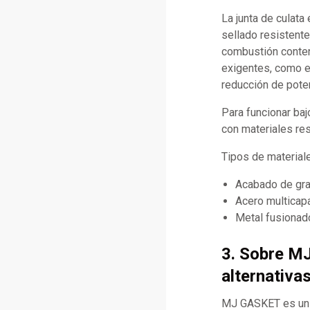
La junta de culata
sellado resistente
combustión conteni
exigentes, como e
reducción de poten
Para funcionar baj
con materiales res
Tipos de materia
Acabado de graf
Acero multicap
Metal fusionado
3. Sobre M
alternativa
MJ GASKET es un f