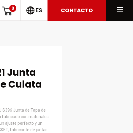
0
CONTACTO
ES
1 Junta
e Culata
U S396 Junta de Tapa de
 fabricado con materiales
un ajuste perfecto y un
KET, fabricante de juntas