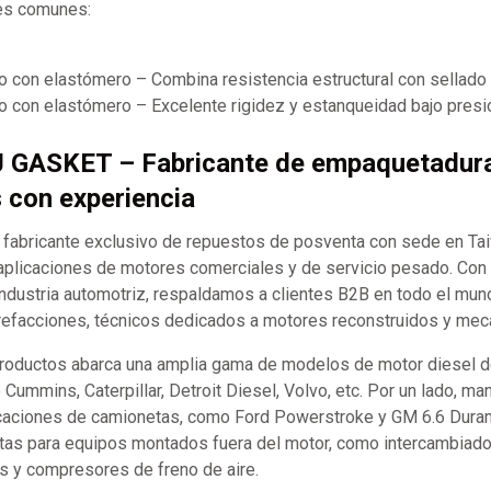
les comunes:
 con elastómero – Combina resistencia estructural con sellado 
o con elastómero – Excelente rigidez y estanqueidad bajo presi
J GASKET – Fabricante de empaquetadur
s con experiencia
abricante exclusivo de repuestos de posventa con sede en Ta
aplicaciones de motores comerciales y de servicio pesado. Co
industria automotriz, respaldamos a clientes B2B en todo el mund
refacciones, técnicos dedicados a motores reconstruidos y mecán
productos abarca una amplia gama de modelos de motor diesel d
ummins, Caterpillar, Detroit Diesel, Volvo, etc. Por un lado, m
caciones de camionetas, como Ford Powerstroke y GM 6.6 Durama
tas para equipos montados fuera del motor, como intercambiador
s y compresores de freno de aire.