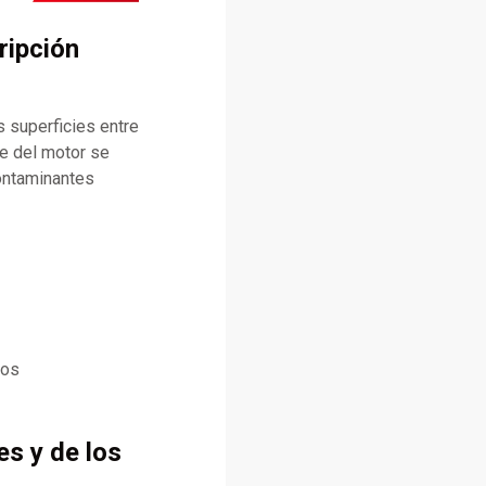
ripción
 superficies entre
te del motor se
contaminantes
cos
es y de los