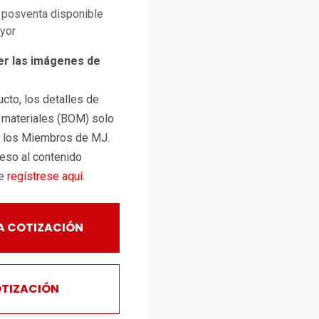
posventa disponible
ayor
er las imágenes de
cto, los detalles de
e materiales (BOM) solo
a los Miembros de MJ.
ceso al contenido
te
regístrese aquí
.
A COTIZACIÓN
OTIZACIÓN