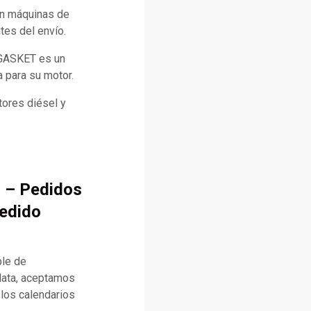
con máquinas de
tes del envío.
 GASKET es un
a para su motor.
ores diésel y
 – Pedidos
pedido
ble de
lata, aceptamos
 los calendarios