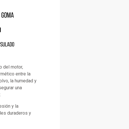
o del motor,
rmético entre la
polvo, la humedad y
segurar una
.
esión y la
ales duraderos y