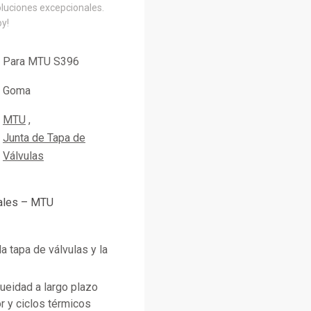
oluciones excepcionales.
oy!
Para MTU S396
Goma
MTU
Junta de Tapa de
Válvulas
pales – MTU
la tapa de válvulas y la
ueidad a largo plazo
r y ciclos térmicos