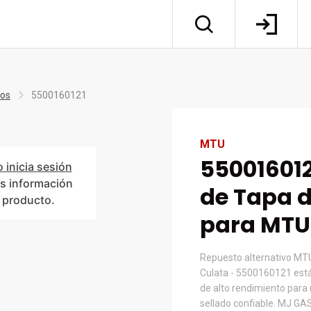
tos
5500160121
MTU
550016012
o inicia sesión
s información
de Tapa d
l producto.
para MTU
Repuesto alternativo MT
Culata - 5500160121 está
de alto rendimiento para 
sellado confiable. MJ GAS