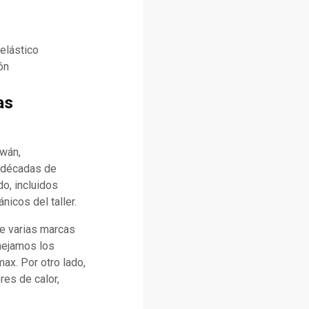
elástico
ón
as
iwán,
n décadas de
o, incluidos
icos del taller.
e varias marcas
anejamos los
x. Por otro lado,
es de calor,