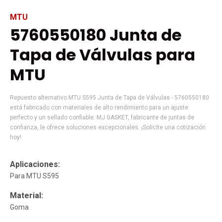
MTU
5760550180 Junta de
Tapa de Válvulas para
MTU
Repuesto alternativo MTU S595 Junta de Tapa de Válvulas - 5760550180
está fabricado con materiales de alto rendimiento para un ajuste
perfecto y un sellado confiable. MJ GASKET, fabricante de juntas de
confianza, le ofrece soluciones excepcionales. ¡Solicite una cotización
hoy!
Aplicaciones:
Para MTU S595
Material:
Goma