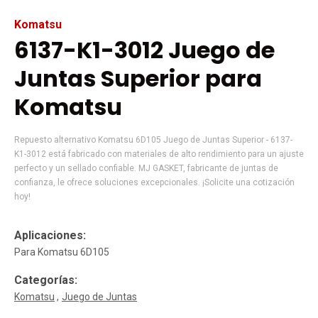
Komatsu
6137-K1-3012 Juego de
Juntas Superior para
Komatsu
Repuesto alternativo Komatsu 6D105 Juego de Juntas Superior - 6137-
K1-3012 está fabricado con materiales de alto rendimiento para un ajuste
perfecto y un sellado confiable. MJ GASKET, fabricante de juntas de
confianza, le ofrece soluciones excepcionales. ¡Solicite una cotización
hoy!
Aplicaciones:
Para Komatsu 6D105
Categorías:
Komatsu
Juego de Juntas