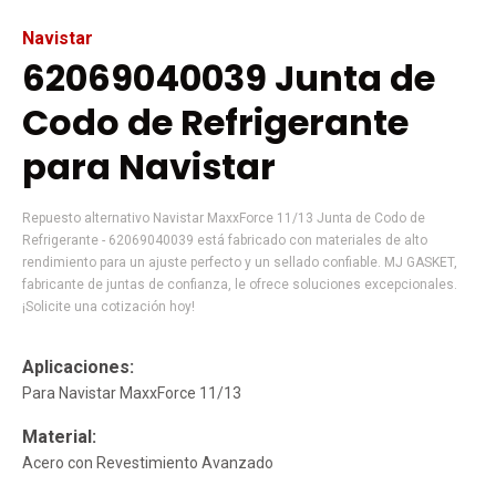
Navistar
62069040039 Junta de
Codo de Refrigerante
para Navistar
Repuesto alternativo Navistar MaxxForce 11/13 Junta de Codo de
Refrigerante - 62069040039 está fabricado con materiales de alto
rendimiento para un ajuste perfecto y un sellado confiable. MJ GASKET,
fabricante de juntas de confianza, le ofrece soluciones excepcionales.
¡Solicite una cotización hoy!
Aplicaciones:
Para Navistar MaxxForce 11/13
Material:
Acero con Revestimiento Avanzado