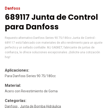
Danfoss
689117 Junta de Control
para Danfoss
Repuesto alternativo Danfoss Series 90 75/180cc Junta de Control -
689117 está fabricado con materiales de alto rendimiento para un ajuste
perfecto y un sellado confiable. MJ GASKET, fabricante de juntas de
confianza, le ofrece soluciones excepcionales. ¡Solicite una cotización
hoy!
Aplicaciones:
Para Danfoss Series 90 75/180cc
Material:
Acero con Revestimiento de Goma
Categorías:
Danfoss
Junta de Bomba Hidráulica