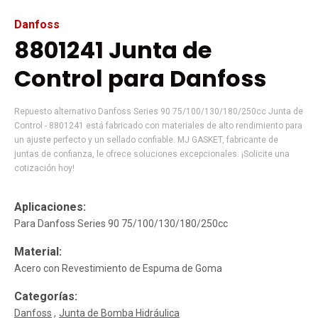
Danfoss
8801241 Junta de
Control para Danfoss
Repuesto alternativo Danfoss Series 90 75/100/130/180/250cc Junta de
Control - 8801241 está fabricado con materiales de alto rendimiento para
un ajuste perfecto y un sellado confiable. MJ GASKET, fabricante de
juntas de confianza, le ofrece soluciones excepcionales. ¡Solicite una
cotización hoy!
Aplicaciones:
Para Danfoss Series 90 75/100/130/180/250cc
Material:
Acero con Revestimiento de Espuma de Goma
Categorías:
Danfoss
Junta de Bomba Hidráulica