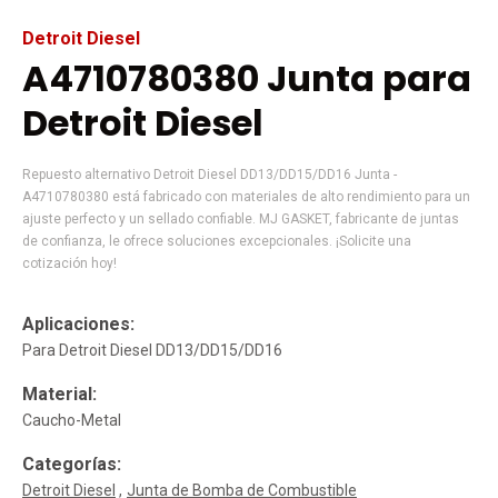
Detroit Diesel
A4710780380 Junta para
Detroit Diesel
Repuesto alternativo Detroit Diesel DD13/DD15/DD16 Junta -
A4710780380 está fabricado con materiales de alto rendimiento para un
ajuste perfecto y un sellado confiable. MJ GASKET, fabricante de juntas
de confianza, le ofrece soluciones excepcionales. ¡Solicite una
cotización hoy!
Aplicaciones:
Para Detroit Diesel DD13/DD15/DD16
Material:
Caucho-Metal
Categorías:
Detroit Diesel
Junta de Bomba de Combustible