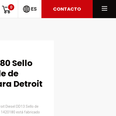
0
CONTACTO
ES
80 Sello
le de
ra Detroit
oit Diesel DD13 Sello de
711420180 está fabricado