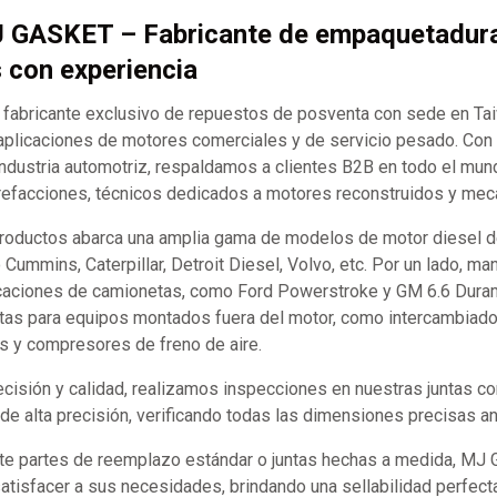
J GASKET – Fabricante de empaquetadur
s con experiencia
abricante exclusivo de repuestos de posventa con sede en Ta
aplicaciones de motores comerciales y de servicio pesado. Co
industria automotriz, respaldamos a clientes B2B en todo el mund
refacciones, técnicos dedicados a motores reconstruidos y mecán
productos abarca una amplia gama de modelos de motor diesel d
ummins, Caterpillar, Detroit Diesel, Volvo, etc. Por un lado, m
caciones de camionetas, como Ford Powerstroke y GM 6.6 Durama
tas para equipos montados fuera del motor, como intercambiador
s y compresores de freno de aire.
recisión y calidad, realizamos inspecciones en nuestras juntas 
e alta precisión, verificando todas las dimensiones precisas an
te partes de reemplazo estándar o juntas hechas a medida, MJ
satisfacer a sus necesidades, brindando una sellabilidad perfect