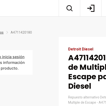
tos
A4711420180
Detroit Diesel
A47114201
o inicia sesión
s información
de Multip
l producto.
Escape pa
Diesel
Repuesto alternativo Detr
Multiple de Escape - A4