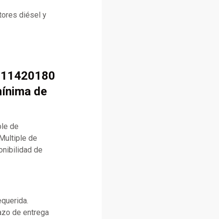
ores diésel y
4711420180
mínima de
ble de
Multiple de
onibilidad de
equerida.
lazo de entrega