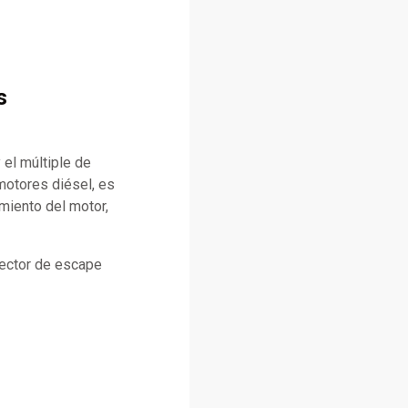
s
 el múltiple de
motores diésel, es
miento del motor,
lector de escape