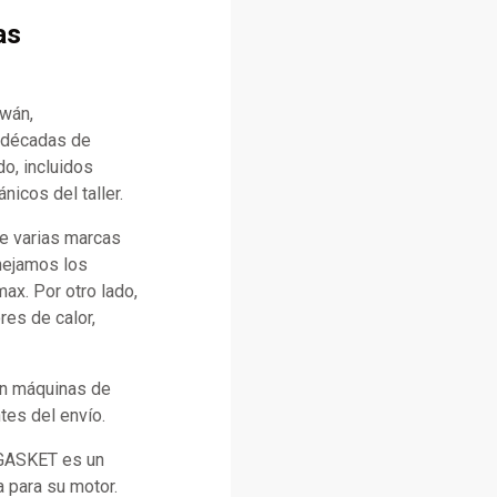
as
iwán,
n décadas de
o, incluidos
icos del taller.
e varias marcas
anejamos los
x. Por otro lado,
es de calor,
con máquinas de
tes del envío.
 GASKET es un
a para su motor.