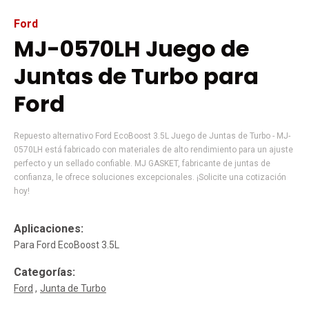
Ford
MJ-0570LH Juego de
Juntas de Turbo para
Ford
Repuesto alternativo Ford EcoBoost 3.5L Juego de Juntas de Turbo - MJ-
0570LH está fabricado con materiales de alto rendimiento para un ajuste
perfecto y un sellado confiable. MJ GASKET, fabricante de juntas de
confianza, le ofrece soluciones excepcionales. ¡Solicite una cotización
hoy!
Aplicaciones:
Para Ford EcoBoost 3.5L
Categorías:
Ford
Junta de Turbo