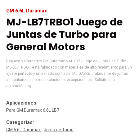
GM 6.6L Duramax
MJ-LB7TRBO1 Juego de
Juntas de Turbo para
General Motors
Repuesto alternativo GM Duramax 6.6L LB7 Juego de Juntas de Turbo -
MJ-LB7TRBO1 está fabricado con materiales de alto rendimiento para un
ajuste perfecto y un sellado confiable. MJ GASKET, fabricante de juntas
de confianza, le ofrece soluciones excepcionales. ¡Solicite una
cotización hoy!
Aplicaciones:
Para GM Duramax 6.6L LB7
Categorías:
GM 6.6L Duramax
Junta de Turbo