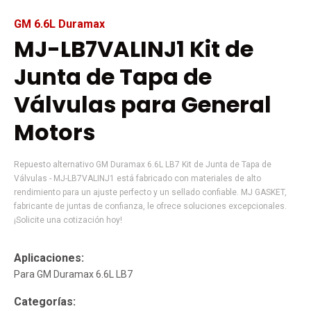
GM 6.6L Duramax
MJ-LB7VALINJ1 Kit de
Junta de Tapa de
Válvulas para General
Motors
Repuesto alternativo GM Duramax 6.6L LB7 Kit de Junta de Tapa de
Válvulas - MJ-LB7VALINJ1 está fabricado con materiales de alto
rendimiento para un ajuste perfecto y un sellado confiable. MJ GASKET,
fabricante de juntas de confianza, le ofrece soluciones excepcionales.
¡Solicite una cotización hoy!
Aplicaciones:
Para GM Duramax 6.6L LB7
Categorías: