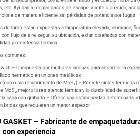
 del turbocompresor, como entre el turbo y el colector, la brida o
, etc. Ayudan a regular gases de escape, aceite o presión, aseg
ncione de manera eficiente sin pérdidas de potencia por fugas.
s de turbo están expuestas a tamperatura elevada, vibración, fl
 con flujo de aire según su ubicación, están diseñadas con mate
ilidad y resistencia térmica.
les comunes:
wich – Compuesta por múltiples láminas para absorber la expan
llado hermético en uniones metálicas
 (con o sin recubrimiento de MoS₂) – Resiste ciclos térmicos re
e MoS₂ mejora la resistencia térmica y la durabilidad de superfi
ola capa con grabado – Ofrece una estanqueidad determinada, id
on bridas que requieren un menor espesor
J GASKET – Fabricante de empaquetadur
s con experiencia