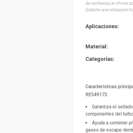
de confianza, le ofrece s
¡Solicite una cotización h
Aplicaciones:
Material:
Categorías:
Características princi
RE549173:
Garantiza el sellad
componentes del turb
Ayuda a contener pre
gases de escape dentr