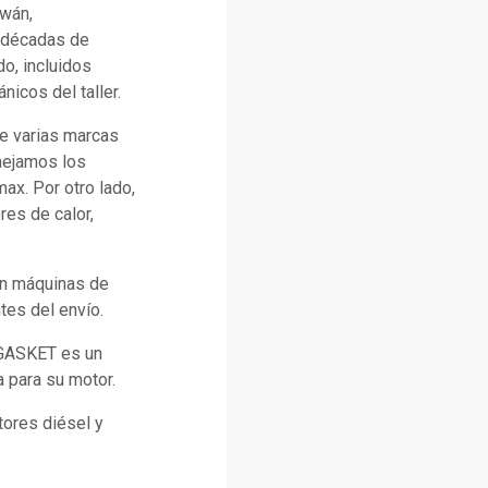
iwán,
n décadas de
o, incluidos
icos del taller.
e varias marcas
anejamos los
x. Por otro lado,
es de calor,
con máquinas de
tes del envío.
 GASKET es un
a para su motor.
ores diésel y