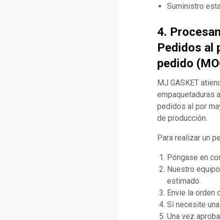
Suministro esta
4. Procesa
Pedidos al 
pedido (MO
MJ GASKET atiende
empaquetaduras al
pedidos al por may
de producción.
Para realizar un p
Póngase en cont
Nuestro equipo 
estimado.
Envie la orden
Si necesite una
Una vez aprobad