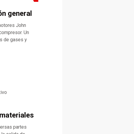
ón general
motores John
ocompresor. Un
as de gases y
tivo
 materiales
versas partes