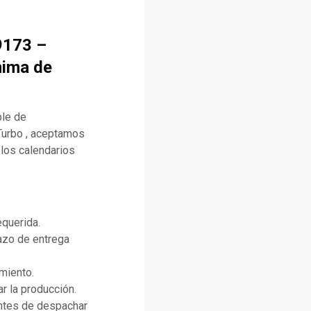
9173 –
nima de
ble de
Turbo , aceptamos
 los calendarios
equerida.
lazo de entrega
miento.
r la producción.
antes de despachar