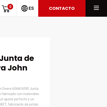
0
CONTACTO
ES
Junta de
ra John
hn Deere 6068/6090 Junta
 fabricado con materiales
un ajuste perfecto y un
KET, fabricante de juntas