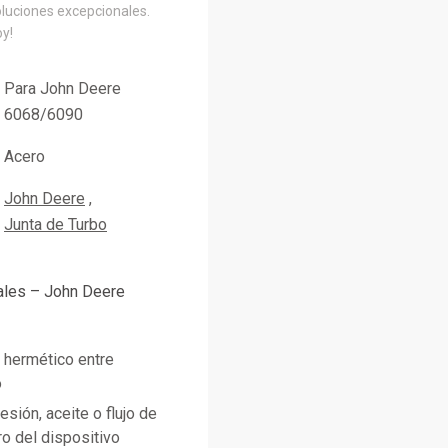
oluciones excepcionales.
oy!
Para John Deere
6068/6090
Acero
John Deere
Junta de Turbo
pales – John Deere
o hermético entre
o
sión, aceite o flujo de
o del dispositivo