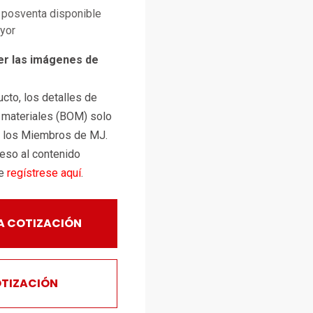
posventa disponible
ayor
er las imágenes de
cto, los detalles de
e materiales (BOM) solo
a los Miembros de MJ.
ceso al contenido
te
regístrese aquí
.
A COTIZACIÓN
OTIZACIÓN