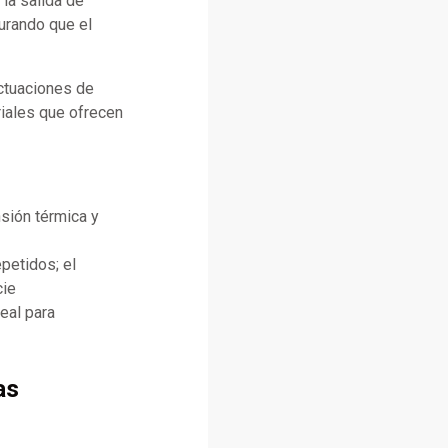
 la salida de
urando que el
uctuaciones de
riales que ofrecen
sión térmica y
petidos; el
cie
eal para
as