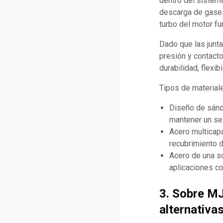
dentro del sistema
descarga de gases
turbo del motor fu
Dado que las junta
presión y contacto
durabilidad, flexib
Tipos de materia
Diseño de sánd
mantener un se
Acero multicapa
recubrimiento d
Acero de una s
aplicaciones c
3. Sobre M
alternativa