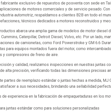
abricante exclusivo de repuestos de posventa con sede en Ta
aplicaciones de motores comerciales y de servicio pesado. Co
industria automotriz, respaldamos a clientes B2B en todo el mund
refacciones, técnicos dedicados a motores reconstruidos y mecán
productos abarca una amplia gama de modelos de motor diesel d
ummins, Caterpillar, Detroit Diesel, Volvo, etc. Por un lado, m
caciones de camionetas, como Ford Powerstroke y GM 6.6 Durama
tas para equipos montados fuera del motor, como intercambiador
s y compresores de freno de aire.
recisión y calidad, realizamos inspecciones en nuestras juntas 
e alta precisión, verificando todas las dimensiones precisas an
te partes de reemplazo estándar o juntas hechas a medida, MJ
satisfacer a sus necesidades, brindando una sellabilidad perfect
 de experiencia en la fabricación de empaquetaduras en los mot
para juntas estándar como para soluciones personalizadas