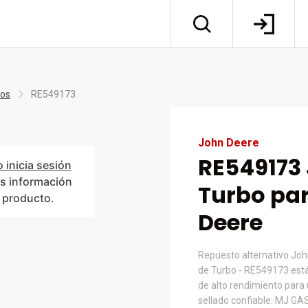
tos
RE549173
John Deere
RE549173 
o inicia sesión
s información
Turbo pa
l producto.
Deere
Repuesto alternativo Jo
de Turbo - RE549173 está
de alto rendimiento para 
sellado confiable. MJ GAS