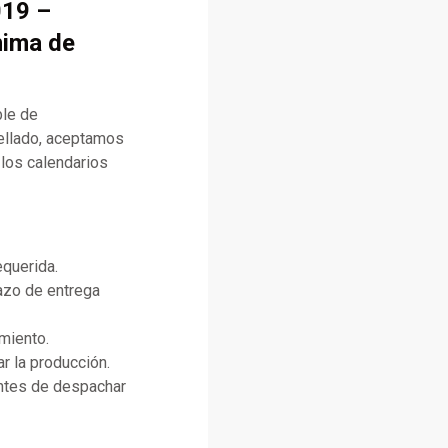
019 –
nima de
ble de
ellado, aceptamos
 los calendarios
equerida.
lazo de entrega
miento.
r la producción.
antes de despachar