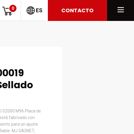
0
CONTACTO
ES
0019
Sellado
U S2000 M96 Placa de
está fabricado con
iento para un ajuste
nfiable. MJ GASKET,