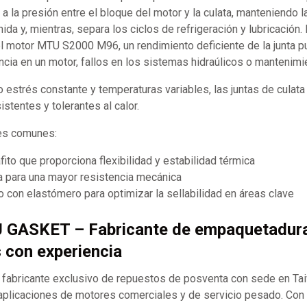
 a la presión entre el bloque del motor y la culata, manteniendo l
da y, mientras, separa los ciclos de refrigeración y lubricación.
l motor MTU S2000 M96, un rendimiento deficiente de la junta 
cia en un motor, fallos en los sistemas hidraúlicos o mantenimi
o estrés constante y temperaturas variables, las juntas de culat
istentes y tolerantes al calor.
les comunes:
ito que proporciona flexibilidad y estabilidad térmica
a para una mayor resistencia mecánica
 con elastómero para optimizar la sellabilidad en áreas clave
J GASKET – Fabricante de empaquetadur
s con experiencia
abricante exclusivo de repuestos de posventa con sede en Ta
aplicaciones de motores comerciales y de servicio pesado. Co