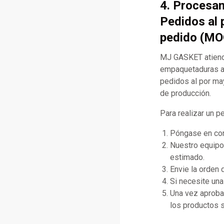
4. Procesa
Pedidos al 
pedido (MO
MJ GASKET atiende
empaquetaduras a
pedidos al por may
de producción.
Para realizar un p
Póngase en cont
Nuestro equipo 
estimado.
Envie la orden
Si necesite una
Una vez aprobad
los productos s