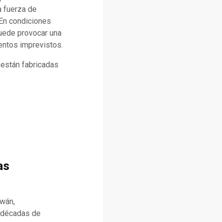
a fuerza de
 En condiciones
puede provocar una
entos imprevistos.
a están fabricadas
as
iwán,
n décadas de