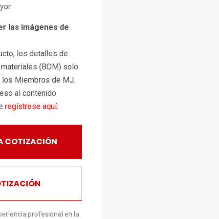
ayor
er las imágenes de
cto, los detalles de
e materiales (BOM) solo
a los Miembros de MJ.
ceso al contenido
te
regístrese aquí
.
A COTIZACIÓN
OTIZACIÓN
eriencia profesional en la