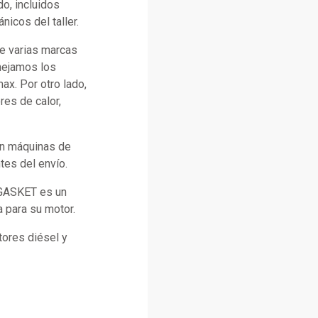
o, incluidos
icos del taller.
e varias marcas
anejamos los
x. Por otro lado,
es de calor,
con máquinas de
tes del envío.
 GASKET es un
a para su motor.
ores diésel y