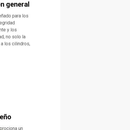
n general
eñado para los
egridad
nte y los
ad, no solo la
a los cilindros,
seño
rprociona un