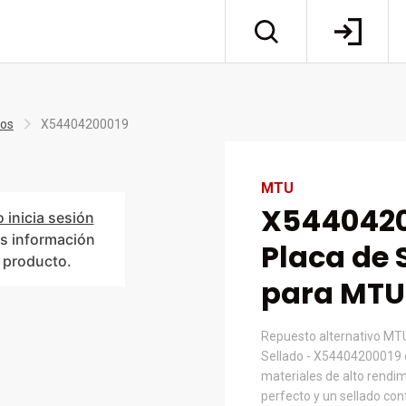
tos
X54404200019
MTU
X5440420
o inicia sesión
s información
Placa de 
l producto.
para MTU
Repuesto alternativo MT
Sellado - X54404200019 
materiales de alto rendim
perfecto y un sellado co