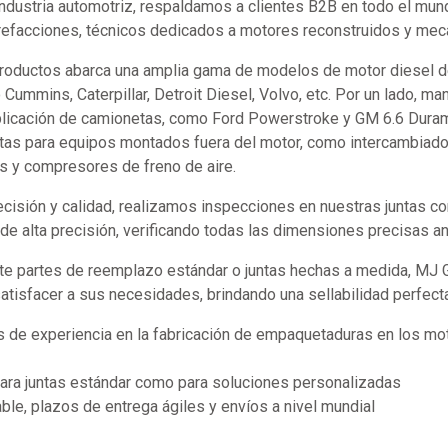
industria automotriz, respaldamos a clientes B2B en todo el mund
refacciones, técnicos dedicados a motores reconstruidos y mecán
productos abarca una amplia gama de modelos de motor diesel d
ummins, Caterpillar, Detroit Diesel, Volvo, etc. Por un lado, m
plicación de camionetas, como Ford Powerstroke y GM 6.6 Durama
tas para equipos montados fuera del motor, como intercambiador
s y compresores de freno de aire.
recisión y calidad, realizamos inspecciones en nuestras juntas 
e alta precisión, verificando todas las dimensiones precisas an
te partes de reemplazo estándar o juntas hechas a medida, MJ
satisfacer a sus necesidades, brindando una sellabilidad perfect
 de experiencia en la fabricación de empaquetaduras en los mot
para juntas estándar como para soluciones personalizadas
ble, plazos de entrega ágiles y envíos a nivel mundial