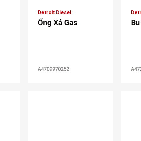
Detroit Diesel
Detr
Ống Xả Gas
Bu
A4709970252
A47