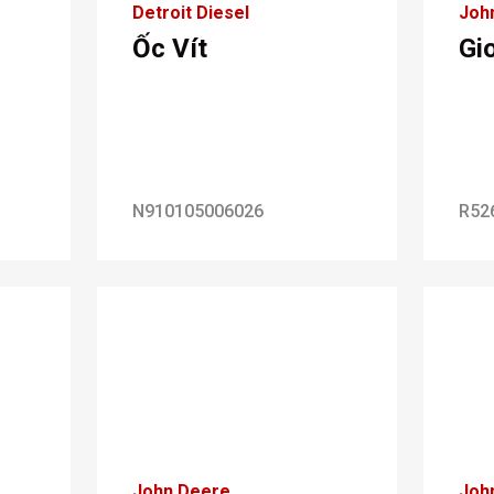
Detroit Diesel
Joh
Ốc Vít
Gi
N910105006026
R52
John Deere
Joh