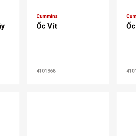
Cummins
Cum
áy
Ốc Vít
Ốc
4101868
410