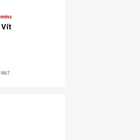
mins
 Vít
1867