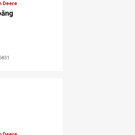
n Deere
oăng
6831
n Deere