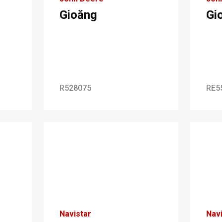
Gioăng
Gi
R528075
RE5
Navistar
Navi