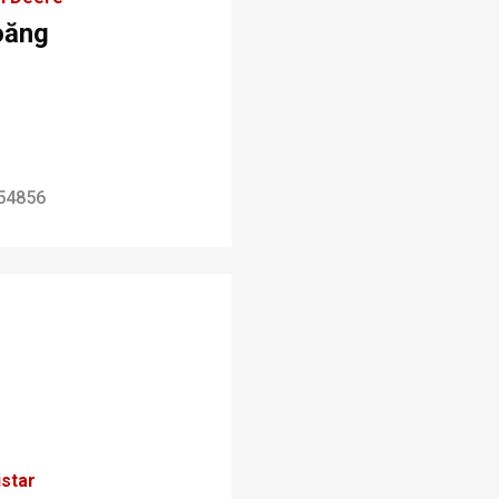
oăng
54856
star