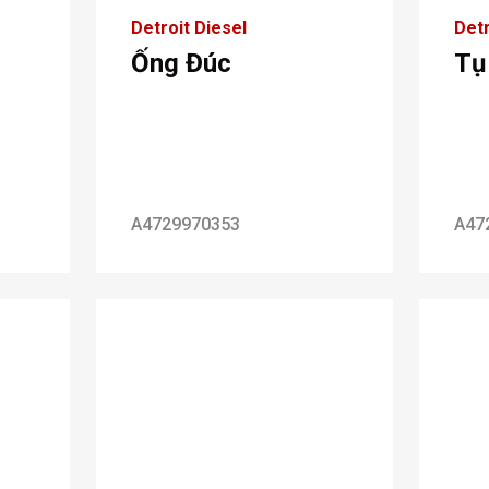
Detroit Diesel
Detr
Ống Đúc
Tụ
A4729970353
A47