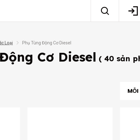
ác Loại
Phụ Tùng Động Cơ Diesel
Động Cơ Diesel
( 40 sản p
MỖI