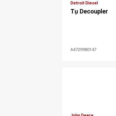
Detroit Diesel
Tụ Decoupler
A4729980147
John Deere