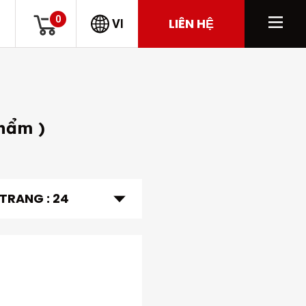
0
LIÊN HỆ
VI
hẩm )
 TRANG :
24