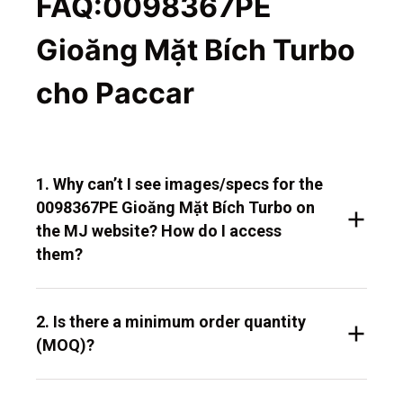
FAQ:0098367PE
Gioăng Mặt Bích Turbo
cho Paccar
1. Why can’t I see images/specs for the
0098367PE Gioăng Mặt Bích Turbo on
the MJ website? How do I access
them?
2. Is there a minimum order quantity
(MOQ)?