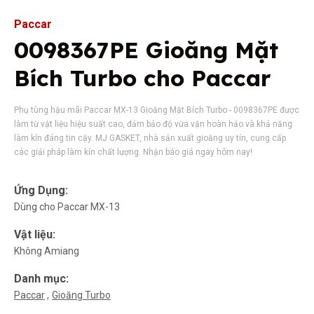
Paccar
0098367PE Gioăng Mặt
Bích Turbo cho Paccar
Phụ tùng hậu mãi Paccar MX-13 Gioăng Mặt Bích Turbo - 0098367PE được
làm từ vật liệu hiệu suất cao, đảm bảo độ vừa vặn hoàn hảo và khả năng
làm kín đáng tin cậy. MJ GASKET, nhà sản xuất gioăng uy tín, cung cấp
các giải pháp làm kín chất lượng. Nhận báo giá ngay hôm nay!
Ứng Dụng:
Dùng cho Paccar MX-13
Vật liệu:
Không Amiang
Danh mục:
Paccar
Gioăng Turbo