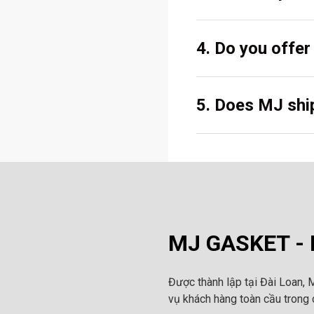
4. Do you offe
5. Does MJ ship
MJ GASKET - N
Được thành lập tại Đài Loan, 
vụ khách hàng toàn cầu trong c