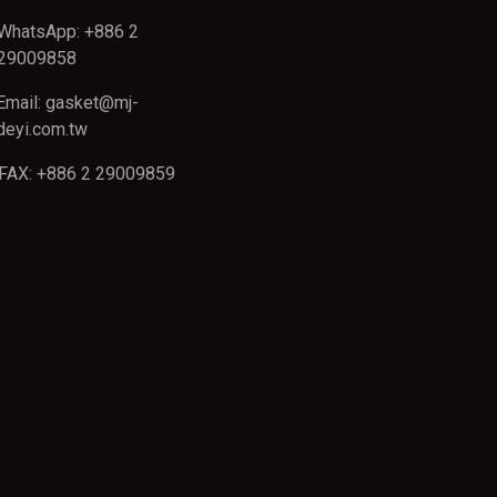
WhatsApp: +886 2
29009858
Email: gasket@mj-
deyi.com.tw
FAX: +886 2 29009859