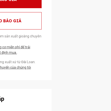
O BÁO GIÁ
ệm sản xuất gioăng chuyên
cơ miễn phí để trải
t định mua.
.
g xuất xứ từ Đài Loan.
chuyển của chúng tôi
ặp