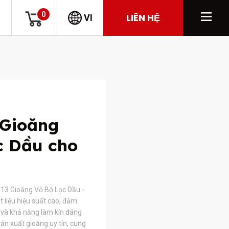
0
LIÊN HỆ
VI
 Gioăng
c Dầu cho
13 Gioăng Vỏ Bộ Lọc Dầu -
 liệu hiệu suất cao, đảm
và khả năng làm kín đáng
ản xuất gioăng uy tín, cung