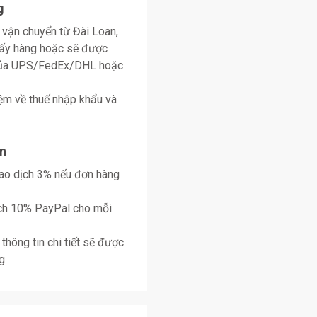
g
 vận chuyển từ Đài Loan,
lấy hàng hoặc sẽ được
 của UPS/FedEx/DHL hoặc
ệm về thuế nhập khẩu và
n
giao dịch 3% nếu đơn hàng
ịch 10% PayPal cho mỗi
thông tin chi tiết sẽ được
g.