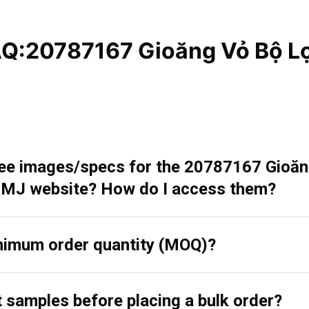
AQ:20787167 Gioăng Vỏ Bộ L
 see images/specs for the 20787167 Gioă
 MJ website? How do I access them?
inimum order quantity (MOQ)?
t samples before placing a bulk order?