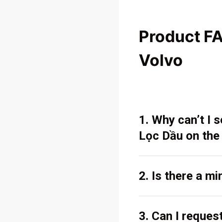
Product F
Volvo
1. Why can’t I
Lọc Dầu on the
2. Is there a m
3. Can I reques