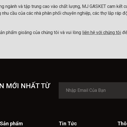
ong ngành và tập trung cao vào chất lượng, MJ GASKET cam kết cu
 nhu cầu của các nhà phân phối chuyên nghiệp, các thợ lắp ráp đ
ản phẩm gioăng của chúng tôi và vui lòng
liên hệ với chúng tôi
để
N MỚI NHẤT TỪ
Sản phẩm
Tin Tức
Thô