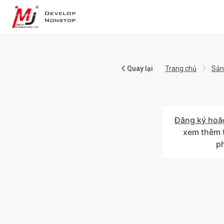
Quay lại
Trang chủ
Sản
Đăng ký hoặ
xem thêm t
p