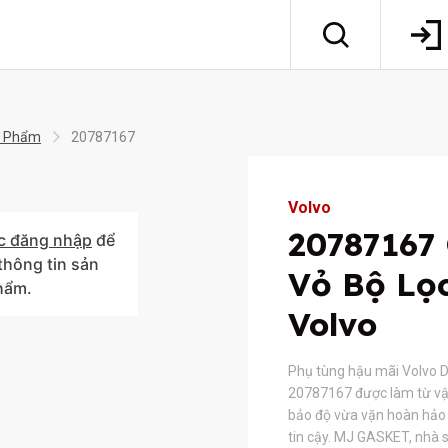
 Phẩm
20787167
Volvo
20787167
c đăng nhập
để
hông tin sản
Vỏ Bộ Lọ
hẩm.
Volvo
Phụ tùng hậu mãi Volvo D
20787167 được làm từ vật
bảo độ vừa vặn hoàn hảo 
tin cậy. MJ GASKET, nhà s