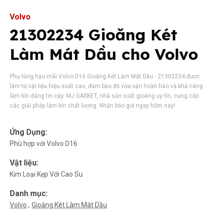
Volvo
21302234 Gioăng Két
Làm Mát Dầu cho Volvo
Phụ tùng hậu mãi Volvo D16 Gioăng Két Làm Mát Dầu - 21302234 được
làm từ vật liệu hiệu suất cao, đảm bảo độ vừa vặn hoàn hảo và khả năng
làm kín đáng tin cậy. MJ GASKET, nhà sản xuất gioăng uy tín, cung cấp
các giải pháp làm kín chất lượng. Nhận báo giá ngay hôm nay!
Ứng Dụng:
Phù hợp với Volvo D16
Vật liệu:
Kim Loại Kẹp Với Cao Su
Danh mục:
Volvo
Gioăng Két Làm Mát Dầu