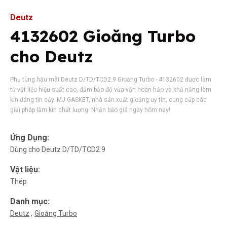
Deutz
4132602 Gioăng Turbo
cho Deutz
Phụ tùng hậu mãi Deutz D/TD/TCD2.9 Gioăng Turbo - 4132602 được làm
từ vật liệu hiệu suất cao, đảm bảo độ vừa vặn hoàn hảo và khả năng làm
kín đáng tin cậy. MJ GASKET, nhà sản xuất gioăng uy tín, cung cấp các
giải pháp làm kín chất lượng. Nhận báo giá ngay hôm nay!
Ứng Dụng:
Dùng cho Deutz D/TD/TCD2.9
Vật liệu:
Thép
Danh mục:
Deutz
Gioăng Turbo