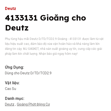
Deutz
4133131 Gioăng cho
Deutz
Phụ tùng hậu mãi Deutz D/TD/TCD2.9 Gioăng - 4133131 được làm từ vật
liệu hiệu suất cao, đảm bảo độ vừa vặn hoàn hảo và khả năng làm kín
đáng tin cậy. MJ GASKET, nhà sản xuất gioăng uy tín, cung cấp các giải
pháp làm kín chất lượng. Nhận báo giá ngay hôm nay!
Ứng Dụng:
Dùng cho Deutz D/TD/TCD2.9
Vật liệu:
Cao Su
Danh mục:
Deutz
Gioăng Phớt Động Cơ