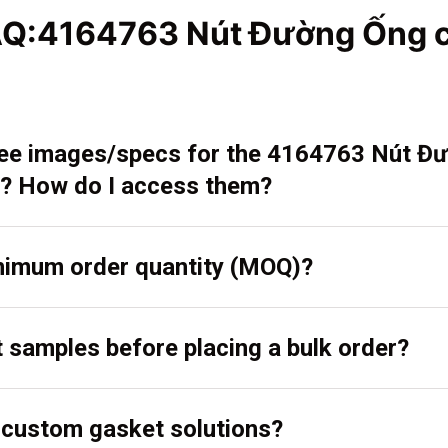
AQ:4164763 Nút Đường Ống 
 see images/specs for the 4164763 Nút Đ
? How do I access them?
inimum order quantity (MOQ)?
t samples before placing a bulk order?
r custom gasket solutions?