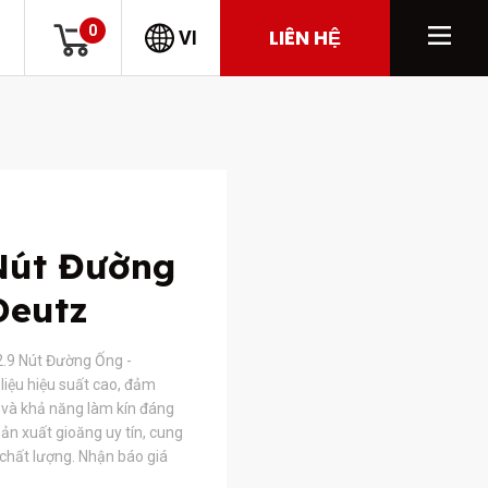
0
LIÊN HỆ
VI
Nút Đường
Deutz
2.9 Nút Đường Ống -
liệu hiệu suất cao, đảm
và khả năng làm kín đáng
ản xuất gioăng uy tín, cung
 chất lượng. Nhận báo giá