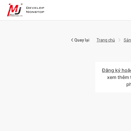
Quay lại
Trang chủ
Sản
Đăng ký hoặ
xem thêm t
p