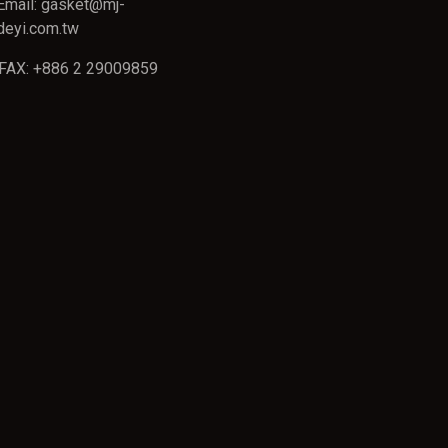
Email: gasket@mj-
deyi.com.tw
FAX: +886 2 29009859