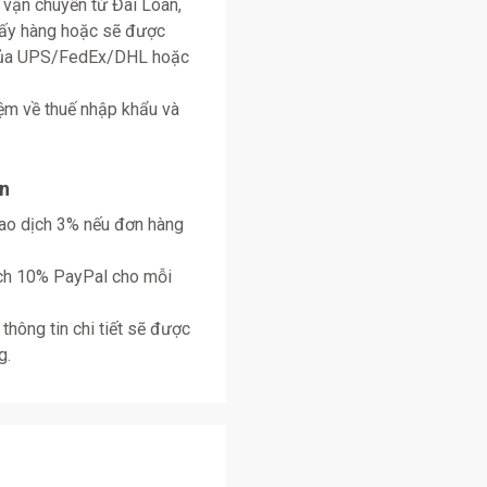
 vận chuyển từ Đài Loan,
lấy hàng hoặc sẽ được
 của UPS/FedEx/DHL hoặc
ệm về thuế nhập khẩu và
n
giao dịch 3% nếu đơn hàng
ịch 10% PayPal cho mỗi
thông tin chi tiết sẽ được
g.