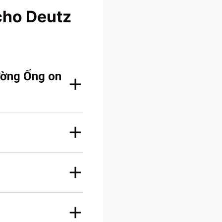
cho Deutz
ường Ống on