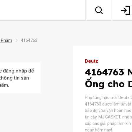
 Phẩm
4164763
Deutz
4164763 
c đăng nhập
để
hông tin sản
Ống cho 
hẩm.
Phụ tùng hậu mãi Deutz 
4164763 được làm từ vật 
bảo độ vừa vặn hoàn hảo 
tin cậy. MJ GASKET, nhà s
cấp các giải pháp làm kín
ngay hôm nay!