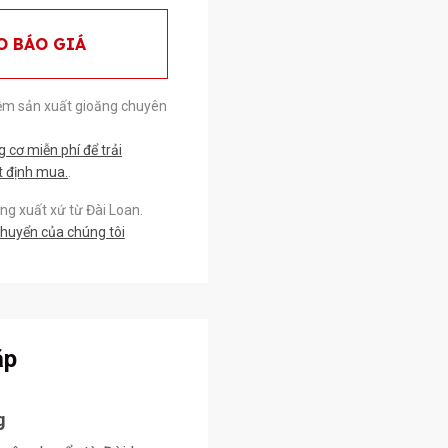
O BÁO GIÁ
ệm sản xuất gioăng chuyên
cơ miễn phí để trải
t định mua.
.
g xuất xứ từ Đài Loan.
chuyển của chúng tôi
ặp
g