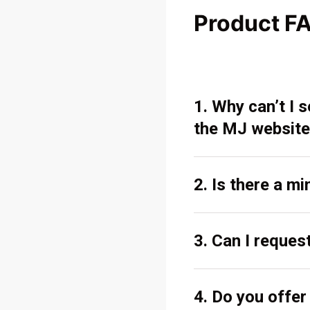
Product F
1. Why can’t I
the MJ website
2. Is there a m
3. Can I reques
4. Do you offe