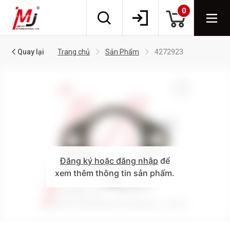
0
Quay lại
Trang chủ
Sản Phẩm
4272923
Đăng ký hoặc đăng nhập
để
xem thêm thông tin sản phẩm.