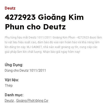
Deutz
4272923 Gioăng Kim
Phun cho Deutz
Phụ tùng hậu mãi Deutz 1011/2011 Gioăng Kim Phun - 4272923 được làm
từ vật liệu hiệu suất cao, đảm bảo độ vừa vặn hoàn hảo và khả năng làm
kín đáng tin cậy. MJ GASKET, nhà sản xuất gioăng uy tín, cung cấp các
giải pháp làm kín chất lượng. Nhận báo giá ngay hôm nay!
Ứng Dụng:
Dùng cho Deutz 1011/2011
Vật liệu:
Thép
Danh mục:
Deutz
Gioăng Phớt Động Cơ