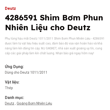
Deutz
4286591 Shim Bơm Phun
Nhiên Liệu cho Deutz
Phụ tùng hậu mãi Deutz 1011/2011 Shim Bơm Phun Nhiên Liệu - 4286591
được làm từ vật liệu hiệu suất cao, đảm bảo độ vừa vặn hoàn hảo và khả
năng làm kín đáng tin cậy. MJ GASKET, nhà sản xuất gioăng uy tín, cung
cấp các giải pháp làm kín chất lượng. Nhận báo giá ngay hôm nay!
Ứng Dụng:
Dùng cho Deutz 1011/2011
Vật liệu:
Thép
Danh mục:
Deutz
Gioăng Bơm Nhiên Liệu