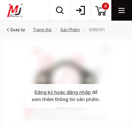
0
Quay lại
Trang chủ
Sản Phẩm
4286591
Đăng ký hoặc đăng nhập
để
xem thêm thông tin sản phẩm.