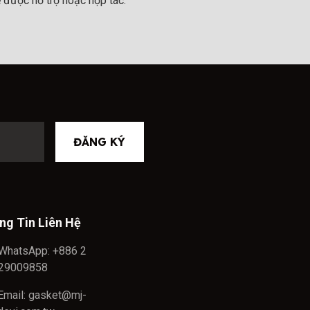
 được hỗ trợ hoặc hợp tác.
ĐĂNG KÝ
ng Tin Liên Hệ
WhatsApp: +886 2
29009858
Email: gasket@mj-