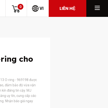
0
LIÊN HỆ
VI
ring cho
13 O-ring - 969198 được
 cao, đảm bảo độ vừa vặn
 kín đáng tin cậy. MJ
ăng uy tín, cung cấp các
ợng. Nhận báo giá ngay