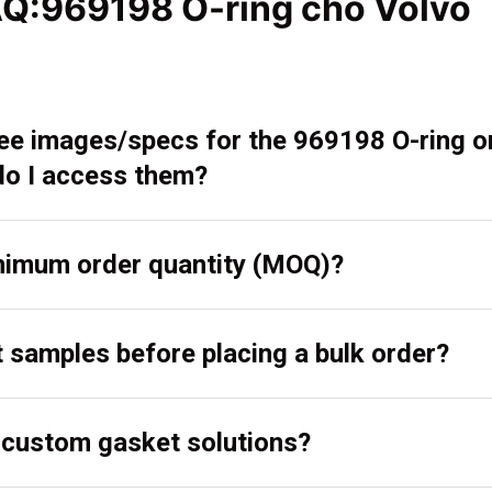
AQ:969198 O-ring cho Volvo
 see images/specs for the 969198 O-ring 
o I access them?
inimum order quantity (MOQ)?
t samples before placing a bulk order?
r custom gasket solutions?