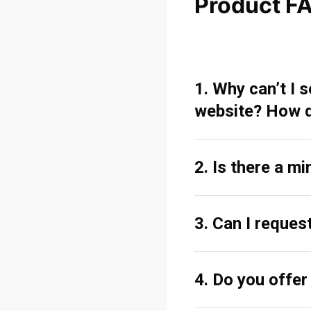
Product F
1. Why can’t I
website? How d
2. Is there a m
3. Can I reques
4. Do you offe