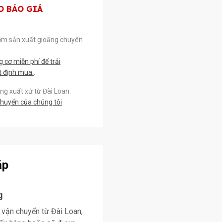
O BÁO GIÁ
ệm sản xuất gioăng chuyên
cơ miễn phí để trải
t định mua.
.
g xuất xứ từ Đài Loan.
chuyển của chúng tôi
ặp
g
 vận chuyển từ Đài Loan,