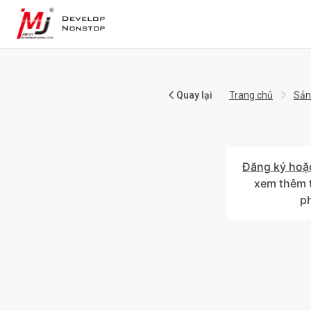
Quay lại
Trang chủ
Sản
Đăng ký hoặ
xem thêm t
p