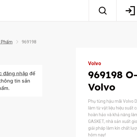
 Phẩm
969198
Volvo
969198 O-
c đăng nhập
để
hông tin sản
Volvo
hẩm.
Phụ tùng hậu mãi Volvo D
làm từ vật liệu hiệu suất
hoàn hảo và khả năng làm
GASKET, nhà sản xuất gio
giải pháp làm kín chất lư
hôm nay!