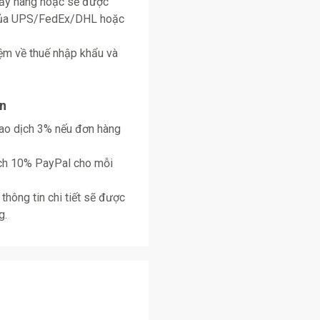
lấy hàng hoặc sẽ được
 của UPS/FedEx/DHL hoặc
ệm về thuế nhập khẩu và
n
giao dịch 3% nếu đơn hàng
ịch 10% PayPal cho mỗi
thông tin chi tiết sẽ được
g.