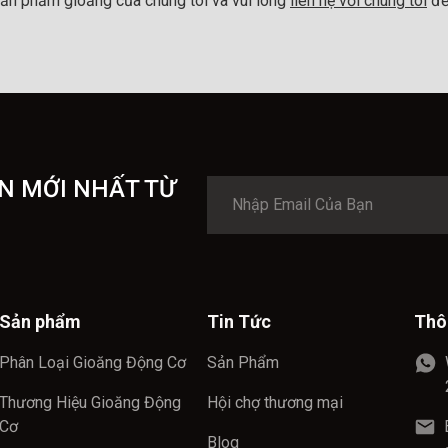
ản phẩm gioăng của chúng tôi và vui lòng
liên hệ với chúng tôi
để
N MỚI NHẤT TỪ
Sản phẩm
Tin Tức
Thô
Phân Loại Gioăng Động Cơ
Sản Phẩm
Thương Hiệu Gioăng Động
Hội chợ thương mại
Cơ
Blog