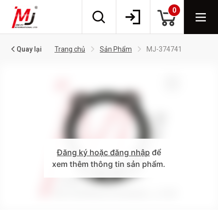
0
Quay lại
Trang chủ
Sản Phẩm
MJ-374741
Đăng ký hoặc đăng nhập
để
xem thêm thông tin sản phẩm.