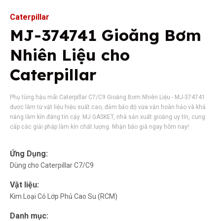
Caterpillar
MJ-374741 Gioăng Bơm
Nhiên Liệu cho
Caterpillar
Phụ tùng hậu mãi Caterpillar C7/C9 Gioăng Bơm Nhiên Liệu - MJ-374741
được làm từ vật liệu hiệu suất cao, đảm bảo độ vừa vặn hoàn hảo và khả
năng làm kín đáng tin cậy. MJ GASKET, nhà sản xuất gioăng uy tín, cung
cấp các giải pháp làm kín chất lượng. Nhận báo giá ngay hôm nay!
Ứng Dụng:
Dùng cho Caterpillar C7/C9
Vật liệu:
Kim Loại Có Lớp Phủ Cao Su (RCM)
Danh mục: