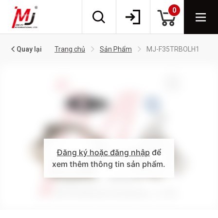
0
Quay lại
Trang chủ
Sản Phẩm
MJ-F35TRBOLH1
Đăng ký hoặc đăng nhập
để
xem thêm thông tin sản phẩm.