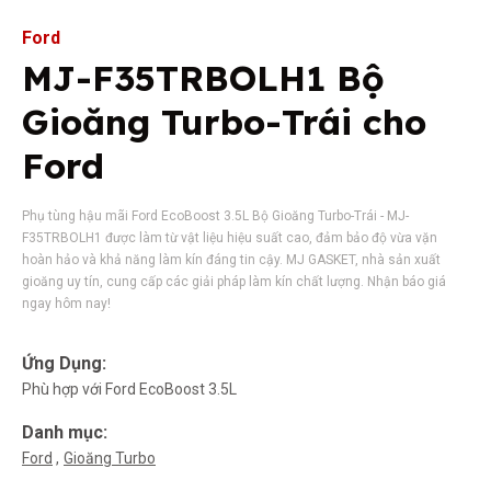
Ford
MJ-F35TRBOLH1 Bộ
Gioăng Turbo-Trái cho
Ford
Phụ tùng hậu mãi Ford EcoBoost 3.5L Bộ Gioăng Turbo-Trái - MJ-
F35TRBOLH1 được làm từ vật liệu hiệu suất cao, đảm bảo độ vừa vặn
hoàn hảo và khả năng làm kín đáng tin cậy. MJ GASKET, nhà sản xuất
gioăng uy tín, cung cấp các giải pháp làm kín chất lượng. Nhận báo giá
ngay hôm nay!
Ứng Dụng:
Phù hợp với Ford EcoBoost 3.5L
Danh mục:
Ford
Gioăng Turbo