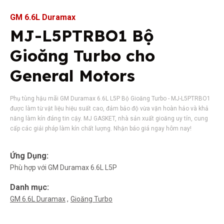
GM 6.6L Duramax
MJ-L5PTRBO1 Bộ
Gioăng Turbo cho
General Motors
Phụ tùng hậu mãi GM Duramax 6.6L L5P Bộ Gioăng Turbo - MJ-L5PTRBO1
được làm từ vật liệu hiệu suất cao, đảm bảo độ vừa vặn hoàn hảo và khả
năng làm kín đáng tin cậy. MJ GASKET, nhà sản xuất gioăng uy tín, cung
cấp các giải pháp làm kín chất lượng. Nhận báo giá ngay hôm nay!
Ứng Dụng:
Phù hợp với GM Duramax 6.6L L5P
Danh mục:
GM 6.6L Duramax
Gioăng Turbo