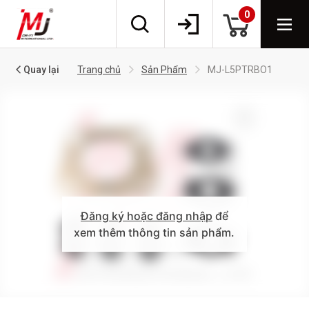
0
Quay lại
Trang chủ
Sản Phẩm
MJ-L5PTRBO1
Đăng ký hoặc đăng nhập
để
xem thêm thông tin sản phẩm.