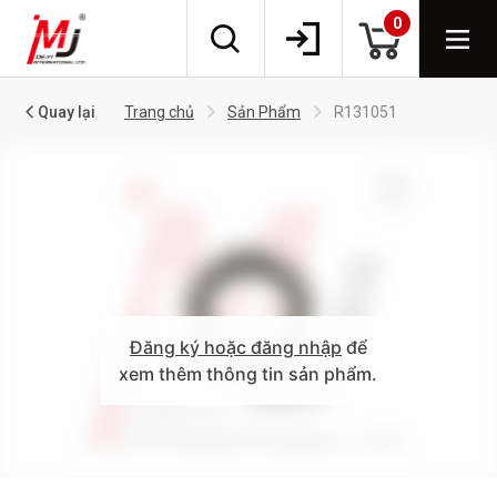
0
Quay lại
Trang chủ
Sản Phẩm
R131051
Đăng ký hoặc đăng nhập
để
xem thêm thông tin sản phẩm.