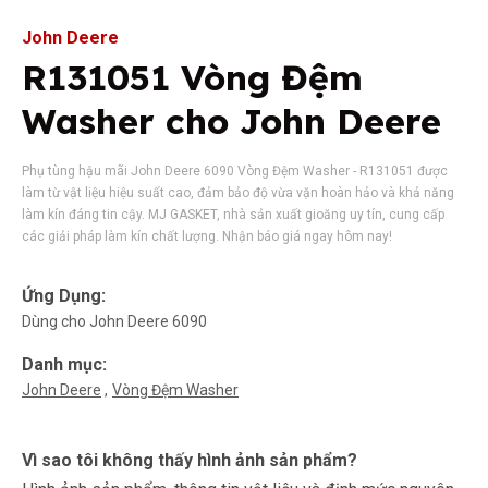
John Deere
R131051 Vòng Đệm
Washer cho John Deere
Phụ tùng hậu mãi John Deere 6090 Vòng Đệm Washer - R131051 được
làm từ vật liệu hiệu suất cao, đảm bảo độ vừa vặn hoàn hảo và khả năng
làm kín đáng tin cậy. MJ GASKET, nhà sản xuất gioăng uy tín, cung cấp
các giải pháp làm kín chất lượng. Nhận báo giá ngay hôm nay!
Ứng Dụng:
Dùng cho John Deere 6090
Danh mục:
John Deere
Vòng Đệm Washer
Vì sao tôi không thấy hình ảnh sản phẩm?