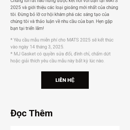
Chúng tôi rất hào hứng được kết nối với bạn tại MATS
2025 và giới thiệu các loại gioăng mới nhất của chúng
tôi. Đừng bỏ lỡ cơ hội khám phá các sáng tạo của
chúng tôi và thảo luận về nhu cầu của bạn. Hẹn gặp
bạn tại triển lãm!
* Yêu cầu mẫu miễn phí cho MATS 2025 sẽ kết thúc
vào ngày 14 tháng 3, 2025.
* MJ Gasket có quyền sửa đổi, đình chỉ, chấm dứt
hoặc giải thích yêu cầu mẫu này bất kỳ lúc nào.
LIÊN HỆ
Đọc Thêm