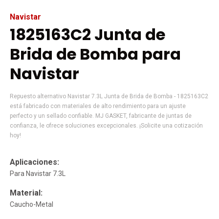
Navistar
1825163C2 Junta de
Brida de Bomba para
Navistar
Repuesto alternativo Navistar 7.3L Junta de Brida de Bomba - 1825163C2
está fabricado con materiales de alto rendimiento para un ajuste
perfecto y un sellado confiable. MJ GASKET, fabricante de juntas de
confianza, le ofrece soluciones excepcionales. ¡Solicite una cotización
hoy!
Aplicaciones:
Para Navistar 7.3L
Material:
Caucho-Metal