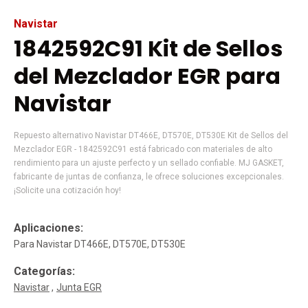
Navistar
1842592C91 Kit de Sellos
del Mezclador EGR para
Navistar
Repuesto alternativo Navistar DT466E, DT570E, DT530E Kit de Sellos del
Mezclador EGR - 1842592C91 está fabricado con materiales de alto
rendimiento para un ajuste perfecto y un sellado confiable. MJ GASKET,
fabricante de juntas de confianza, le ofrece soluciones excepcionales.
¡Solicite una cotización hoy!
Aplicaciones:
Para Navistar DT466E, DT570E, DT530E
Categorías:
Navistar
Junta EGR