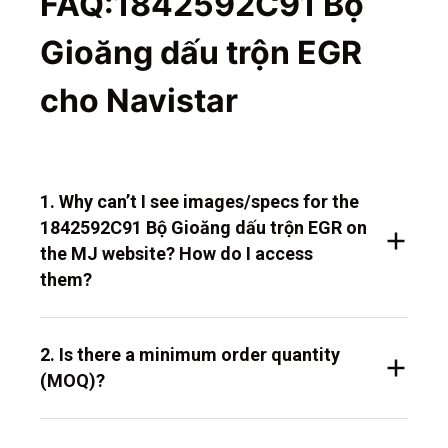
FAQ:1842592C91 Bộ
Gioăng dấu trộn EGR
cho Navistar
1. Why can’t I see images/specs for the
1842592C91 Bộ Gioăng dấu trộn EGR on
the MJ website? How do I access
them?
2. Is there a minimum order quantity
(MOQ)?