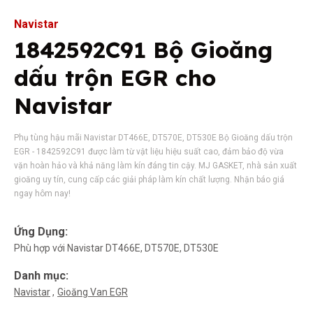
Navistar
1842592C91 Bộ Gioăng
dấu trộn EGR cho
Navistar
Phụ tùng hậu mãi Navistar DT466E, DT570E, DT530E Bộ Gioăng dấu trộn
EGR - 1842592C91 được làm từ vật liệu hiệu suất cao, đảm bảo độ vừa
vặn hoàn hảo và khả năng làm kín đáng tin cậy. MJ GASKET, nhà sản xuất
gioăng uy tín, cung cấp các giải pháp làm kín chất lượng. Nhận báo giá
ngay hôm nay!
Ứng Dụng:
Phù hợp với Navistar DT466E, DT570E, DT530E
Danh mục:
Navistar
Gioăng Van EGR