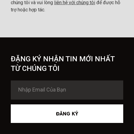
chúng tôi và vui lòng
liên hệ với chúng tôi
để được hỗ
trợ hoặc hợp tác.
ĐẶNG KÝ NHẬN TIN MỚI NHẤT
TỪ CHÚNG TÔI
ĐĂNG KÝ