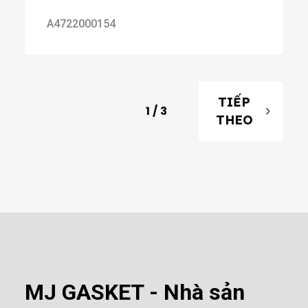
A4722000154
TIẾP
1
/
3
THEO
MJ GASKET - Nhà sản